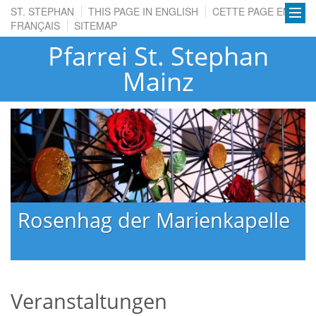
ST. STEPHAN
THIS PAGE IN ENGLISH
CETTE PAGE EN
FRANÇAIS
SITEMAP
Pfarrei St. Stephan
Mainz
Rosenhag der Marienkapelle
Veranstaltungen