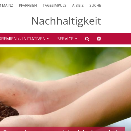
M MAINZ
PFARREIEN
TAGESIMPULS
A BIS Z
SUCHE
Nachhaltigkeit
EMIEN /- INITIATIVEN
SERVICE