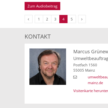
Zum Audiobeitrag
Vorherige Seite
Erste Seite
Nächste Seite
1
2
3
4
5
KONTAKT
Marcus
Grünew
Umweltbeauftrag
Postfach 1560
55005
Mainz
umweltbeau
mainz.de
Visitenkarte herunte