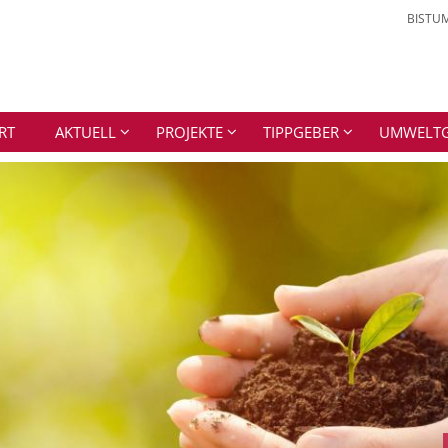
BISTU
RT
AKTUELL
PROJEKTE
TIPPGEBER
UMWELTGR