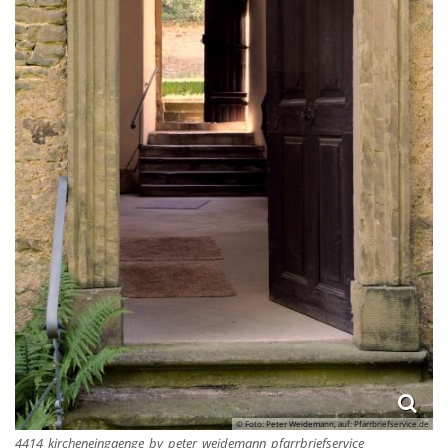
© Foto: Peter Weidemann, auf: Pfarrbriefservice.de
4414_kircheneingaenge_by_peter_weidemann_pfarrbriefservice