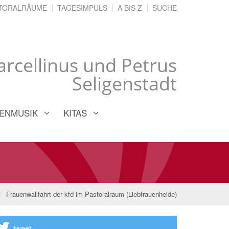
TORALRÄUME
TAGESIMPULS
A BIS Z
SUCHE
Marcellinus und Petrus
Seligenstadt
ENMUSIK
KITAS
Frauenwallfahrt der kfd im Pastoralraum (Liebfrauenheide)
tweet