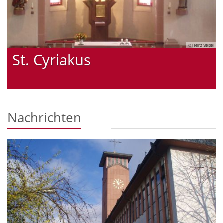
© Heinz Seipel
lott
St. Cyriakus
Nachrichten