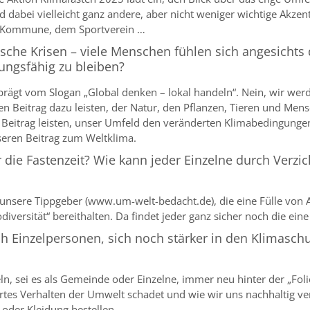
 dabei vielleicht ganz andere, aber nicht weniger wichtige Akzen
er Kommune, dem Sportverein …
tische Krisen – viele Menschen fühlen sich angesicht
ungsfähig zu bleiben?
prägt vom Slogan „Global denken – lokal handeln“. Nein, wir wer
en Beitrag dazu leisten, der Natur, den Pflanzen, Tieren und M
n Beitrag leisten, unser Umfeld den veränderten Klimabedingung
nseren Beitrag zum Weltklima.
 die Fastenzeit? Wie kann jeder Einzelne durch Verzi
unsere Tippgeber (www.um-welt-bedacht.de), die eine Fülle von
iodiversität“ bereithalten. Da findet jeder ganz sicher noch die e
Einzelpersonen, sich noch stärker in den Klimaschut
ln, sei es als Gemeinde oder Einzelne, immer neu hinter der „Fol
rtes Verhalten der Umwelt schadet und wie wir uns nachhaltig ver
oder Kleidung bestellen.