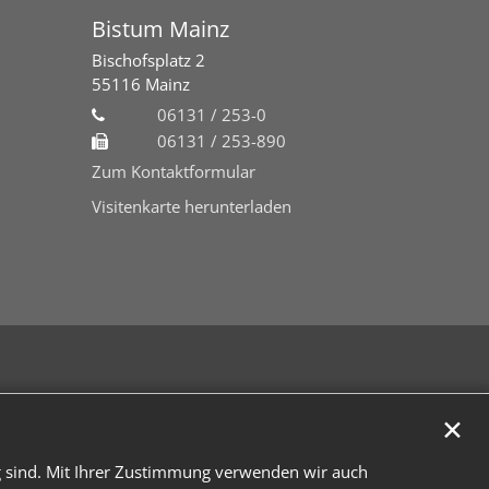
Bistum Mainz
Bischofsplatz 2
55116
Mainz
06131 / 253-0
06131 / 253-890
Zum Kontaktformular
Visitenkarte herunterladen
✕
g sind. Mit Ihrer Zustimmung verwenden wir auch