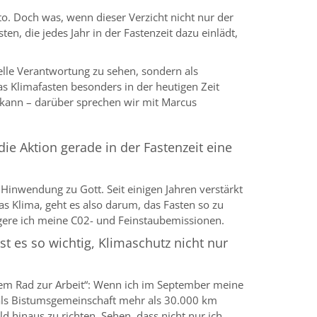
to. Doch was, wenn dieser Verzicht nicht nur der
, die jedes Jahr in der Fastenzeit dazu einlädt,
elle Verantwortung zu sehen, sondern als
 Klimafasten besonders in der heutigen Zeit
n kann – darüber sprechen wir mit Marcus
e Aktion gerade in der Fastenzeit eine
r Hinwendung zu Gott. Seit einigen Jahren verstärkt
s Klima, geht es also darum, das Fasten so zu
ingere ich meine C02- und Feinstaubemissionen.
 es so wichtig, Klimaschutz nicht nur
t dem Rad zur Arbeit“: Wenn ich im September meine
r als Bistumsgemeinschaft mehr als 30.000 km
d hinaus zu richten. Sehen, dass nicht nur ich,