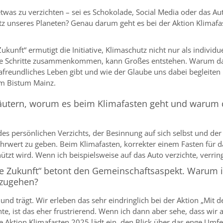
twas zu verzichten – sei es Schokolade, Social Media oder das Au
unseres Planeten? Genau darum geht es bei der Aktion Klimafasten
nft“ ermutigt die Initiative, Klimaschutz nicht nur als individu
ne Schritte zusammenkommen, kann Großes entstehen. Warum das
imafreundliches Leben gibt und wie der Glaube uns dabei begleite
im Bistum Mainz.
äutern, worum es beim Klimafasten geht und warum di
 des persönlichen Verzichts, der Besinnung auf sich selbst und de
hrwert zu geben. Beim Klimafasten, korrekter einem Fasten für da
hützt wird. Wenn ich beispielsweise auf das Auto verzichte, verr
Zukunft“ betont den Gemeinschaftsaspekt. Warum ist
nzugehen?
 und trägt. Wir erleben das sehr eindringlich bei der Aktion „Mi
te, ist das eher frustrierend. Wenn ich dann aber sehe, dass wi
e Aktion Klimafasten 2025 lädt ein, den Blick über das enge Umfel