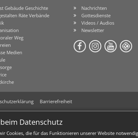
st Gebäude Geschichte
Nachrichten
gestalten Räte Verbände
Gottesdienste
ik
Videos / Audios
anisation
Newsletter
toraler Weg
reien
sse Medien
ule
lsorge
ice
tkirche
schutzerklärung
Barrierefreiheit
n beim Datenschutz
ir Cookies, die für das Funktionieren unserer Website notwendi