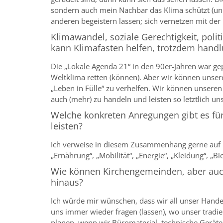
sondern auch mein Nachbar das Klima schützt (und
anderen begeistern lassen; sich vernetzen mit d
Klimawandel, soziale Gerechtigkeit, poli
kann Klimafasten helfen, trotzdem handl
Die „Lokale Agenda 21“ in den 90er-Jahren war ge
Weltklima retten (können). Aber wir können unser
„Leben in Fülle“ zu verhelfen. Wir können unsere
auch (mehr) zu handeln und leisten so letztlich u
Welche konkreten Anregungen gibt es für
leisten?
Ich verweise in diesem Zusammenhang gerne auf 
„Ernährung“, „Mobilität“, „Energie“, „Kleidung“, „B
Wie können Kirchengemeinden, aber auch 
hinaus?
Ich würde mir wünschen, dass wir all unser Hande
uns immer wieder fragen (lassen), wo unser tradie
planen, wenn wir Büromaterial, technische Geräte 