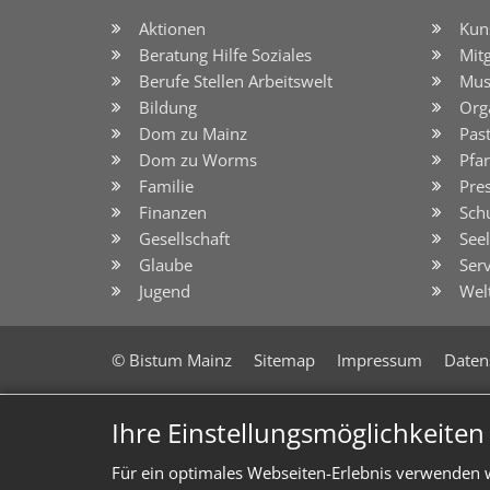
Aktionen
Kun
Beratung Hilfe Soziales
Mit
Berufe Stellen Arbeitswelt
Mus
Bildung
Org
Dom zu Mainz
Pas
Dom zu Worms
Pfar
Familie
Pre
Finanzen
Sch
Gesellschaft
See
Glaube
Serv
Jugend
Wel
© Bistum Mainz
Sitemap
Impressum
Daten
Ihre Einstellungsmöglichkeite
Für ein optimales Webseiten-Erlebnis verwenden w