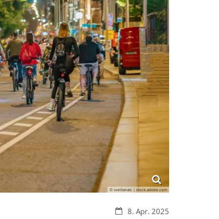
© svetlanais | stock.adobe.com
Datum:
8. Apr. 2025