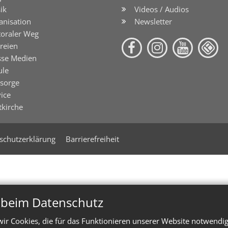
ik
Videos / Audios
anisation
Newsletter
toraler Weg
reien
sse Medien
ule
lsorge
ice
tkirche
schutzerklärung
Barrierefreiheit
n beim Datenschutz
ir Cookies, die für das Funktionieren unserer Website notwendi