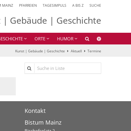
M MAINZ
PFARREIEN
TAGESIMPULS
A BIS Z
SUCHE
 | Gebäude | Geschichte
ESCHICHTE
ORTE
HUMOR
Kunst | Gebäude | Geschichte
Aktuell
Termine
Suche in Liste
Kontakt
Bistum Mainz
Bischofsplatz 2