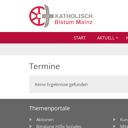
Zum Inhalt springen
START
AKTUELL
Termine
Keine Ergebnisse gefunden
Themenportale
Aktionen
Kun
Beratung Hilfe Soziales
Mit