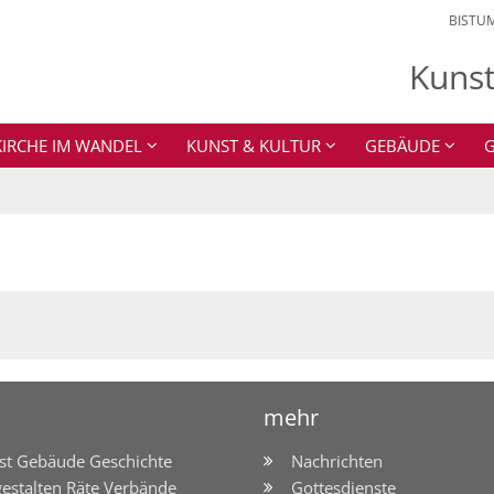
BISTU
Kunst
KIRCHE IM WANDEL
KUNST & KULTUR
GEBÄUDE
G
mehr
st Gebäude Geschichte
Nachrichten
gestalten Räte Verbände
Gottesdienste