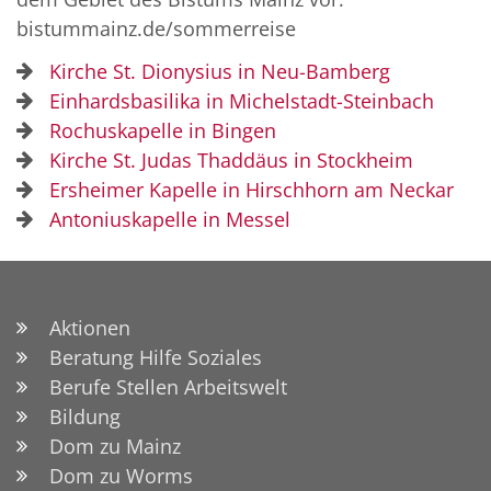
bistummainz.de/sommerreise
Kirche St. Dionysius in Neu-Bamberg
Einhardsbasilika in Michelstadt-Steinbach
© Bistum Mainz
Rochuskapelle in Bingen
Kirche St. Judas Thaddäus in Stockheim
Ersheimer Kapelle in Hirschhorn am Neckar
Antoniuskapelle in Messel
Aktionen
Beratung Hilfe Soziales
Berufe Stellen Arbeitswelt
Bildung
Dom zu Mainz
Dom zu Worms