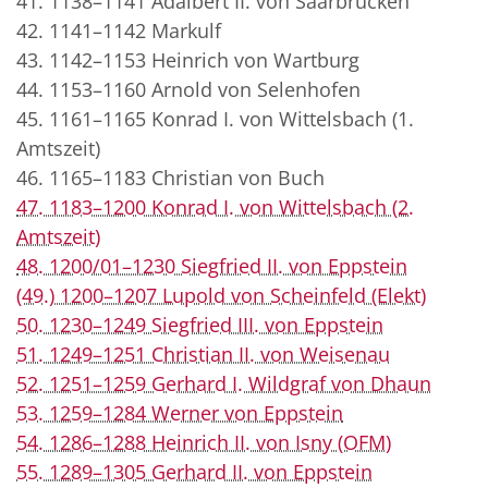
41. 1138–1141 Adalbert II. von Saarbrücken
42. 1141–1142 Markulf
43. 1142–1153 Heinrich von Wartburg
44. 1153–1160 Arnold von Selenhofen
45. 1161–1165 Konrad I. von Wittelsbach (1.
Amtszeit)
46. 1165–1183 Christian von Buch
47. 1183–1200 Konrad I. von Wittelsbach (2.
Amtszeit)
48. 1200/01–1230 Siegfried II. von Eppstein
(49.) 1200–1207 Lupold von Scheinfeld (Elekt)
50. 1230–1249 Siegfried III. von Eppstein
51. 1249–1251 Christian II. von Weisenau
52. 1251–1259 Gerhard I. Wildgraf von Dhaun
53. 1259–1284 Werner von Eppstein
54. 1286–1288 Heinrich II. von Isny (OFM)
55. 1289–1305 Gerhard II. von Eppstein