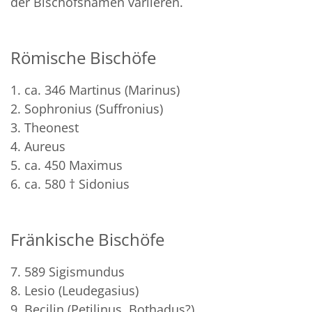
der Bischofsnamen variieren.
Römische Bischöfe
1. ca. 346 Martinus (Marinus)
2. Sophronius (Suffronius)
3. Theonest
4. Aureus
5. ca. 450 Maximus
6. ca. 580 † Sidonius
Fränkische Bischöfe
7. 589 Sigismundus
8. Lesio (Leudegasius)
9. Becilin (Petilinus, Bothadus?)