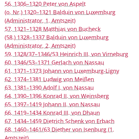
56. 1306–1320 Peter von Aspelt
(o. Nr.) 1320–1321 Balduin von Luxemburg
(Administrator, 1. Amtszeit)
57. 1321–1328 Matthias von Bucheck
(58.) 1328–1337 Balduin von Luxemburg
(Administrator, 2. Amtszeit)
59. 1328/37–1346/53 Heinrich III. von Virneburg
60. 1346/53–1371 Gerlach von Nassau
61. 1371–1373 Johann von Luxemburg-Ligny
62. 1374–1381 Ludwig von Meißen
63. 1381–1390 Adolf I. von Nassau
64. 1390–1396 Konrad II. von Weinsberg
65. 1397–1419 Johann II. von Nassau
66. 1419–1434 Konrad III. von Dhaun
67. 1434–1459 Dietrich Schenk von Erbach
68. 1460–1461/63 Diether von Isenburg (1.
Amtszeit)