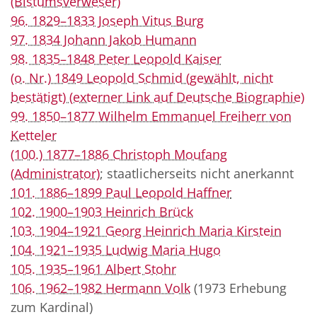
(Bistumsverweser)
96. 1829–1833 Joseph Vitus Burg
97. 1834 Johann Jakob Humann
98. 1835–1848 Peter Leopold Kaiser
(o. Nr.) 1849 Leopold Schmid (gewählt, nicht
bestätigt) (externer Link auf Deutsche Biographie)
99. 1850–1877 Wilhelm Emmanuel Freiherr von
Ketteler
(100.) 1877–1886 Christoph Moufang
(Administrator)
; staatlicherseits nicht anerkannt
101. 1886–1899 Paul Leopold Haffner
102. 1900–1903 Heinrich Brück
103. 1904–1921 Georg Heinrich Maria Kirstein
104. 1921–1935 Ludwig Maria Hugo
105. 1935–1961 Albert Stohr
106. 1962–1982 Hermann Volk
(1973 Erhebung
zum Kardinal)