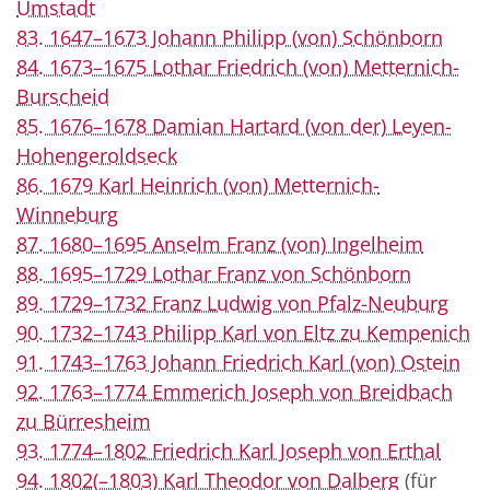
Umstadt
83. 1647–1673 Johann Philipp (von) Schönborn
84. 1673–1675 Lothar Friedrich (von) Metternich-
Burscheid
85. 1676–1678 Damian Hartard (von der) Leyen-
Hohengeroldseck
86. 1679 Karl Heinrich (von) Metternich-
Winneburg
87. 1680–1695 Anselm Franz (von) Ingelheim
88. 1695–1729 Lothar Franz von Schönborn
89. 1729–1732 Franz Ludwig von Pfalz-Neuburg
90. 1732–1743 Philipp Karl von Eltz zu Kempenich
91. 1743–1763 Johann Friedrich Karl (von) Ostein
92. 1763–1774 Emmerich Joseph von Breidbach
zu Bürresheim
93. 1774–1802 Friedrich Karl Joseph von Erthal
94. 1802(–1803) Karl Theodor von Dalberg
(für