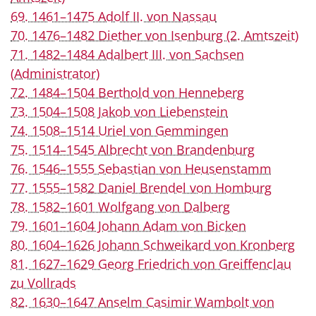
69. 1461–1475 Adolf II. von Nassau
70. 1476–1482 Diether von Isenburg (2. Amtszeit)
71. 1482–1484 Adalbert III. von Sachsen
(Administrator)
72. 1484–1504 Berthold von Henneberg
73. 1504–1508 Jakob von Liebenstein
74. 1508–1514 Uriel von Gemmingen
75. 1514–1545 Albrecht von Brandenburg
76. 1546–1555 Sebastian von Heusenstamm
77. 1555–1582 Daniel Brendel von Homburg
78. 1582–1601 Wolfgang von Dalberg
79. 1601–1604 Johann Adam von Bicken
80. 1604–1626 Johann Schweikard von Kronberg
81. 1627–1629 Georg Friedrich von Greiffenclau
zu Vollrads
82. 1630–1647 Anselm Casimir Wambolt von