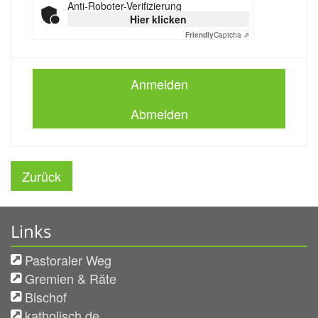
Anti-Roboter-Verifizierung
Hier klicken
Friendly
Captcha ⇗
Anmelden
Abmelden
Zurück
Links
Pastoraler Weg
Gremien & Räte
Bischof
katholisch.de