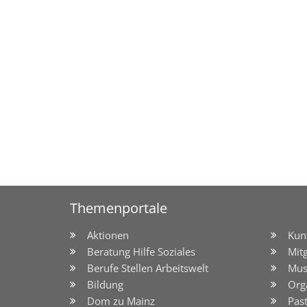
Themenportale
Aktionen
Kun
Beratung Hilfe Soziales
Mit
Berufe Stellen Arbeitswelt
Mus
Bildung
Org
Dom zu Mainz
Pas