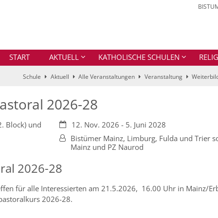
BISTU
START
AKTUELL
KATHOLISCHE SCHULEN
RELI
Schule
Aktuell
Alle Veranstaltungen
Veranstaltung
Weiterbil
astoral 2026-28
Datum:
. Block) und
12. Nov. 2026 - 5. Juni 2028
Von:
Bistümer Mainz, Limburg, Fulda und Trier s
Mainz und PZ Naurod
ral 2026-28
ffen für alle Interessierten am 21.5.2026, 16.00 Uhr in Mainz/Er
pastoralkurs 2026-28.