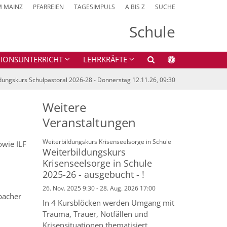
M MAINZ
PFARREIEN
TAGESIMPULS
A BIS Z
SUCHE
Schule
GIONSUNTERRICHT
LEHRKRÄFTE
dungskurs Schulpastoral 2026-28 - Donnerstag 12.11.26, 09:30
Weitere
Veranstaltungen
:
Weiterbildungskurs Krisenseelsorge in Schule
owie ILF
Weiterbildungskurs
Krisenseelsorge in Schule
2025-26 - ausgebucht - !
26. Nov. 2025 9:30 - 28. Aug. 2026 17:00
bacher
In 4 Kursblöcken werden Umgang mit
Trauma, Trauer, Notfällen und
Krisensituationen thematisiert. ...