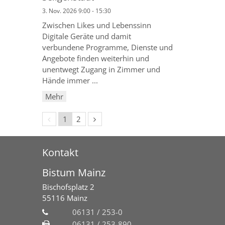
3. Nov. 2026 9:00 - 15:30
Zwischen Likes und Lebenssinn
Digitale Geräte und damit
verbundene Programme, Dienste und
Angebote finden weiterhin und
unentwegt Zugang in Zimmer und
Hände immer ...
Mehr
Vorherige Seite
Nächste Seite
1
2
Kontakt
Bistum Mainz
Bischofsplatz 2
55116
Mainz
06131 / 253-0
06131 / 253-890