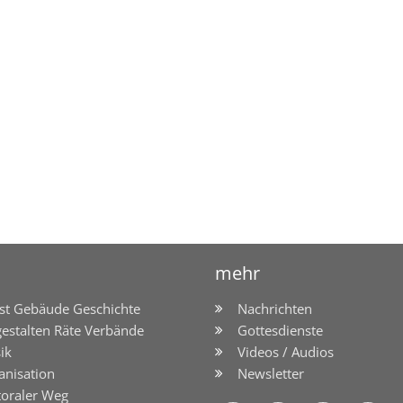
mehr
st Gebäude Geschichte
Nachrichten
gestalten Räte Verbände
Gottesdienste
ik
Videos / Audios
anisation
Newsletter
toraler Weg