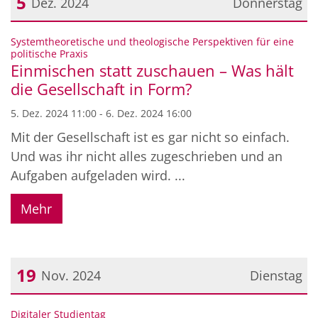
5
Dez. 2024
Donnerstag
Datum: 5. Dezember 2024
Systemtheoretische und theologische Perspektiven für eine
:
politische Praxis
Einmischen statt zuschauen – Was hält
die Gesellschaft in Form?
5. Dez. 2024 11:00 - 6. Dez. 2024 16:00
Mit der Gesellschaft ist es gar nicht so einfach.
Und was ihr nicht alles zugeschrieben und an
Aufgaben aufgeladen wird. ...
Mehr
19
Nov. 2024
Dienstag
Datum: 19. November 2024
:
Digitaler Studientag