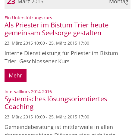
23
März 2015
Montag
Datum: 23. März 2015
:
Ein Unterstützungskurs
Als Priester im Bistum Trier heute
gemeinsam Seelsorge gestalten
23. März 2015 10:00 - 25. März 2015 17:00
Interne Dienstleistung für Priester im Bistum
Trier. Geschlossener Kurs
Mehr
:
Intervallkurs 2014-2016
Systemisches lösungsorientiertes
Coaching
23. März 2015 10:00 - 25. März 2015 17:00
Gemeindeberatung ist mittlerweile in allen
deutschsprachigen Diözesen eine etablierte