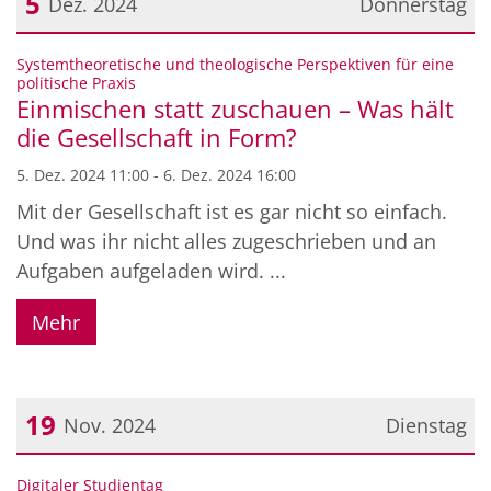
5
Dez. 2024
Donnerstag
Datum: 5. Dezember 2024
Systemtheoretische und theologische Perspektiven für eine
:
politische Praxis
Einmischen statt zuschauen – Was hält
die Gesellschaft in Form?
5. Dez. 2024 11:00 - 6. Dez. 2024 16:00
Mit der Gesellschaft ist es gar nicht so einfach.
Und was ihr nicht alles zugeschrieben und an
Aufgaben aufgeladen wird. ...
Mehr
19
Nov. 2024
Dienstag
Datum: 19. November 2024
:
Digitaler Studientag