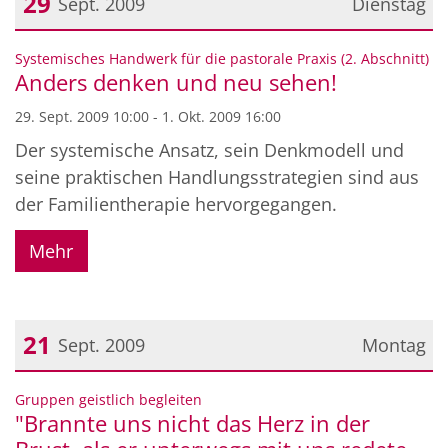
29
Sept. 2009
Dienstag
Datum: 29. September 2009
:
Systemisches Handwerk für die pastorale Praxis (2. Abschnitt)
Anders denken und neu sehen!
29. Sept. 2009 10:00 - 1. Okt. 2009 16:00
Der systemische Ansatz, sein Denkmodell und
seine praktischen Handlungsstrategien sind aus
der Familientherapie hervorgegangen.
Mehr
21
Sept. 2009
Montag
Datum: 21. September 2009
:
Gruppen geistlich begleiten
"Brannte uns nicht das Herz in der