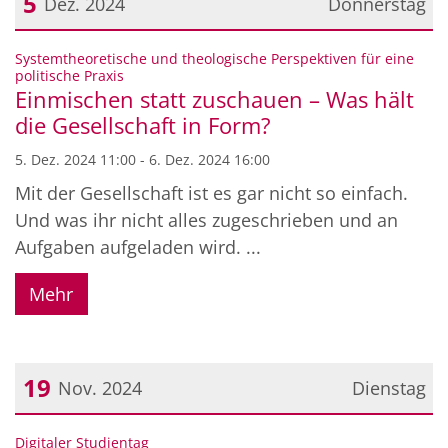
5
Dez. 2024
Donnerstag
Datum: 5. Dezember 2024
Systemtheoretische und theologische Perspektiven für eine
:
politische Praxis
Einmischen statt zuschauen – Was hält
die Gesellschaft in Form?
5. Dez. 2024 11:00 - 6. Dez. 2024 16:00
Mit der Gesellschaft ist es gar nicht so einfach.
Und was ihr nicht alles zugeschrieben und an
Aufgaben aufgeladen wird. ...
Mehr
19
Nov. 2024
Dienstag
Datum: 19. November 2024
:
Digitaler Studientag