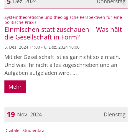
5
Dez. 2024
Donnerstag
Datum: 5. Dezember 2024
Systemtheoretische und theologische Perspektiven für eine
:
politische Praxis
Einmischen statt zuschauen – Was hält
die Gesellschaft in Form?
5. Dez. 2024 11:00 - 6. Dez. 2024 16:00
Mit der Gesellschaft ist es gar nicht so einfach.
Und was ihr nicht alles zugeschrieben und an
Aufgaben aufgeladen wird. ...
Mehr
19
Nov. 2024
Dienstag
Datum: 19. November 2024
:
Digitaler Studientag