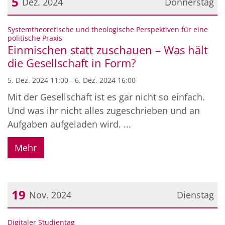
5
Dez. 2024
Donnerstag
Datum: 5. Dezember 2024
Systemtheoretische und theologische Perspektiven für eine
:
politische Praxis
Einmischen statt zuschauen – Was hält
die Gesellschaft in Form?
5. Dez. 2024 11:00 - 6. Dez. 2024 16:00
Mit der Gesellschaft ist es gar nicht so einfach.
Und was ihr nicht alles zugeschrieben und an
Aufgaben aufgeladen wird. ...
Mehr
19
Nov. 2024
Dienstag
Datum: 19. November 2024
:
Digitaler Studientag