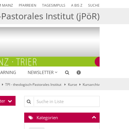
M MAINZ
PFARREIEN
TAGESIMPULS
A BIS Z
SUCHE
Pastorales Institut (jPöR)
EARNING
NEWSLETTER
TPI - theologisch-Pastorales Institut
Kurse
Kursarchiv
Suche in Liste
ter
Kategorien