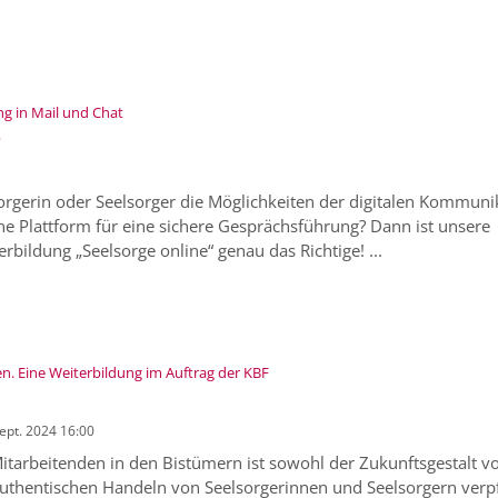
:
ng in Mail und Chat
e
orgerin oder Seelsorger die Möglichkeiten der digitalen Kommuni
e Plattform für eine sichere Gesprächsführung? Dann ist unsere
erbildung „Seelsorge online“ genau das Richtige! ...
:
. Eine Weiterbildung im Auftrag der KBF
Sept. 2024 16:00
itarbeitenden in den Bistümern ist sowohl der Zukunftsgestalt v
uthentischen Handeln von Seelsorgerinnen und Seelsorgern verpfl