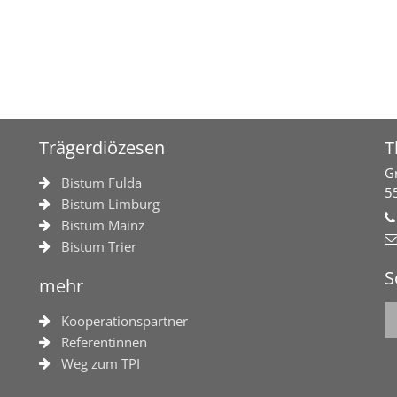
Trägerdiözesen
T
G
Bistum Fulda
5
Bistum Limburg
Bistum Mainz
Bistum Trier
S
mehr
Kooperationspartner
Referentinnen
Weg zum TPI