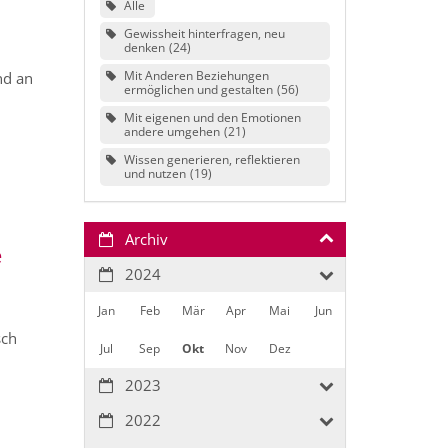
Alle
Gewissheit hinterfragen, neu
denken
24
Mit Anderen Beziehungen
nd an
ermöglichen und gestalten
56
Mit eigenen und den Emotionen
andere umgehen
21
Wissen generieren, reflektieren
und nutzen
19
Archiv
e
2024
Jan
Feb
Mär
Apr
Mai
Jun
sch
Jul
Sep
Okt
Nov
Dez
2023
2022