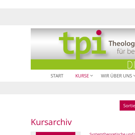
Zum Inhalt springen
START
KURSE
WIR ÜBER UNS
Sorti
Kursarchiv
Systemtheoretische und th