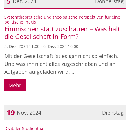
5
Dez. 2024
Donnerstag
Datum: 5. Dezember 2024
Systemtheoretische und theologische Perspektiven für eine
:
politische Praxis
Einmischen statt zuschauen – Was hält
die Gesellschaft in Form?
5. Dez. 2024 11:00 - 6. Dez. 2024 16:00
Mit der Gesellschaft ist es gar nicht so einfach.
Und was ihr nicht alles zugeschrieben und an
Aufgaben aufgeladen wird. ...
Mehr
19
Nov. 2024
Dienstag
Datum: 19. November 2024
:
Digitaler Studientag