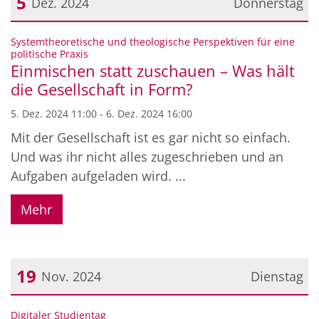
5
Dez. 2024
Donnerstag
Datum: 5. Dezember 2024
Systemtheoretische und theologische Perspektiven für eine
:
politische Praxis
Einmischen statt zuschauen – Was hält
die Gesellschaft in Form?
5. Dez. 2024 11:00 - 6. Dez. 2024 16:00
Mit der Gesellschaft ist es gar nicht so einfach.
Und was ihr nicht alles zugeschrieben und an
Aufgaben aufgeladen wird. ...
Mehr
19
Nov. 2024
Dienstag
Datum: 19. November 2024
:
Digitaler Studientag