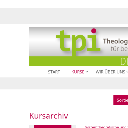
Zum Inhalt springen
START
KURSE
WIR ÜBER UNS
Sorti
Kursarchiv
Systemtheoretische und th