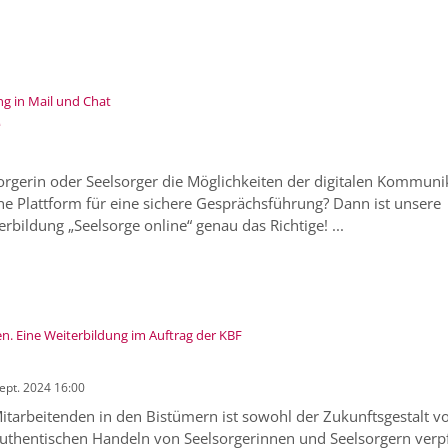
:
ng in Mail und Chat
e
orgerin oder Seelsorger die Möglichkeiten der digitalen Kommuni
e Plattform für eine sichere Gesprächsführung? Dann ist unsere
erbildung „Seelsorge online“ genau das Richtige! ...
:
. Eine Weiterbildung im Auftrag der KBF
Sept. 2024 16:00
itarbeitenden in den Bistümern ist sowohl der Zukunftsgestalt v
uthentischen Handeln von Seelsorgerinnen und Seelsorgern verpfl