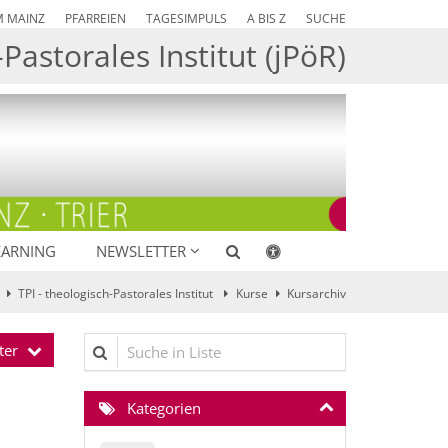
M MAINZ
PFARREIEN
TAGESIMPULS
A BIS Z
SUCHE
Pastorales Institut (jPöR)
EARNING
NEWSLETTER
TPI - theologisch-Pastorales Institut
Kurse
Kursarchiv
Suche in Liste
ter
Kategorien