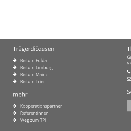
Trägerdiözesen
T
G
Bistum Fulda
5
Bistum Limburg
Bistum Mainz
Bistum Trier
S
mehr
Kooperationspartner
Referentinnen
Weg zum TPI