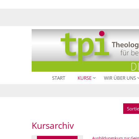
Zum Inhalt springen
START
KURSE
WIR ÜBER UNS
Sorti
Kursarchiv
Ausbildungskurs zur Geist