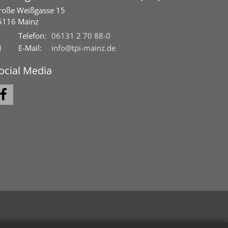
roße Weißgasse 15
5116
Mainz
Telefon:
06131 2 70 88-0
E-Mail:
info@tpi-mainz.de
ocial Media