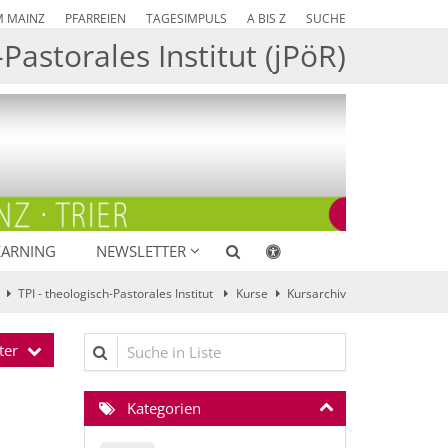
M MAINZ
PFARREIEN
TAGESIMPULS
A BIS Z
SUCHE
Pastorales Institut (jPöR)
EARNING
NEWSLETTER
TPI - theologisch-Pastorales Institut
Kurse
Kursarchiv
Suche in Liste
ter
Kategorien