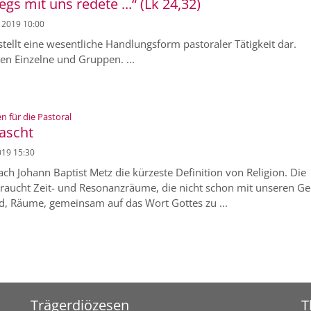
wegs mit uns redete ...“ (Lk 24,32)
i 2019 10:00
stellt eine wesentliche Handlungsform pastoraler Tätigkeit dar.
en Einzelne und Gruppen. ...
:
n für die Pastoral
ascht
019 15:30
ach Johann Baptist Metz die kürzeste Definition von Religion. Die
raucht Zeit- und Resonanzräume, die nicht schon mit unseren G
nd, Räume, gemeinsam auf das Wort Gottes zu ...
Trägerdiözesen
T