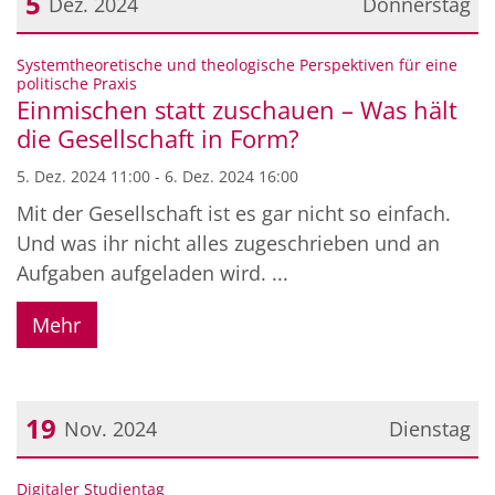
5
Dez. 2024
Donnerstag
Datum: 5. Dezember 2024
Systemtheoretische und theologische Perspektiven für eine
:
politische Praxis
Einmischen statt zuschauen – Was hält
die Gesellschaft in Form?
5. Dez. 2024 11:00 - 6. Dez. 2024 16:00
Mit der Gesellschaft ist es gar nicht so einfach.
Und was ihr nicht alles zugeschrieben und an
Aufgaben aufgeladen wird. ...
Mehr
19
Nov. 2024
Dienstag
Datum: 19. November 2024
:
Digitaler Studientag