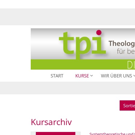
Zum Inhalt springen
START
KURSE
WIR ÜBER UNS
Sorti
Kursarchiv
Systemtheoretische und th