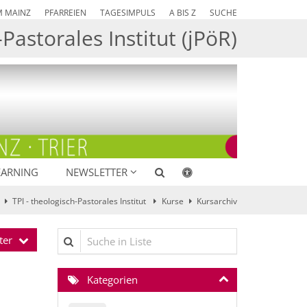
M MAINZ
PFARREIEN
TAGESIMPULS
A BIS Z
SUCHE
Pastorales Institut (jPöR)
EARNING
NEWSLETTER
TPI - theologisch-Pastorales Institut
Kurse
Kursarchiv
Suche in Liste
ter
Kategorien