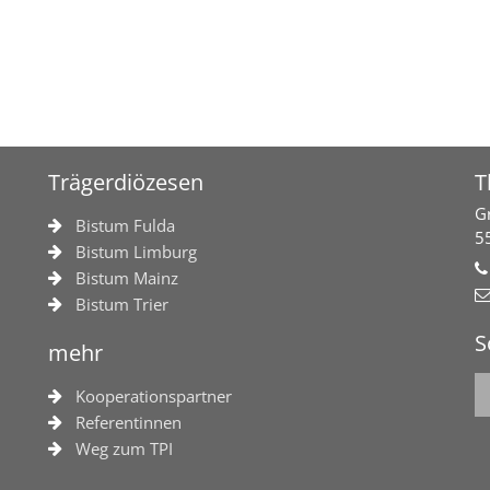
Trägerdiözesen
T
G
Bistum Fulda
5
Bistum Limburg
Bistum Mainz
Bistum Trier
S
mehr
Kooperationspartner
Referentinnen
Weg zum TPI