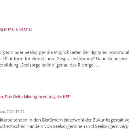
:
ng in Mail und Chat
e
orgerin oder Seelsorger die Möglichkeiten der digitalen Kommuni
e Plattform für eine sichere Gesprächsführung? Dann ist unsere
erbildung „Seelsorge online“ genau das Richtige! ...
:
. Eine Weiterbildung im Auftrag der KBF
Sept. 2024 16:00
itarbeitenden in den Bistümern ist sowohl der Zukunftsgestalt v
uthentischen Handeln von Seelsorgerinnen und Seelsorgern verpfl