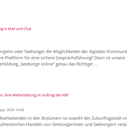
:
ng in Mail und Chat
e
orgerin oder Seelsorger die Möglichkeiten der digitalen Kommuni
e Plattform für eine sichere Gesprächsführung? Dann ist unsere
erbildung „Seelsorge online“ genau das Richtige! ...
:
. Eine Weiterbildung im Auftrag der KBF
Sept. 2024 16:00
itarbeitenden in den Bistümern ist sowohl der Zukunftsgestalt v
uthentischen Handeln von Seelsorgerinnen und Seelsorgern verpfl