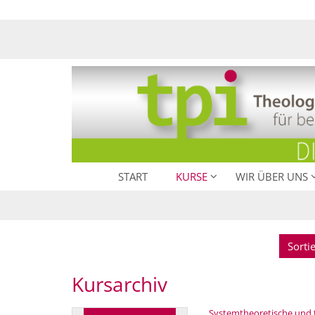
Zum Inhalt springen
START
KURSE
WIR ÜBER UNS
Sorti
Kursarchiv
Systemtheoretische und th