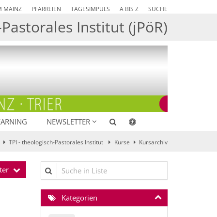
M MAINZ
PFARREIEN
TAGESIMPULS
A BIS Z
SUCHE
Pastorales Institut (jPöR)
EARNING
NEWSLETTER
TPI - theologisch-Pastorales Institut
Kurse
Kursarchiv
Suche in Liste
ter
Kategorien