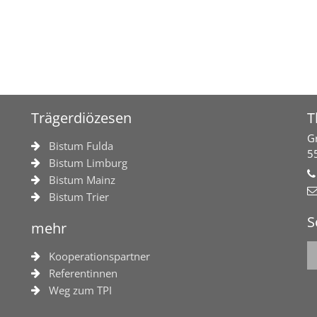
Trägerdiözesen
T
G
Bistum Fulda
5
Bistum Limburg
Bistum Mainz
Bistum Trier
S
mehr
Kooperationspartner
Referentinnen
Weg zum TPI