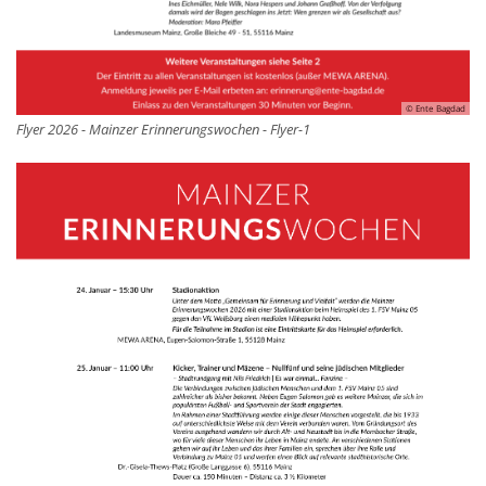
© Ente Bagdad
Flyer 2026 - Mainzer Erinnerungswochen - Flyer-1