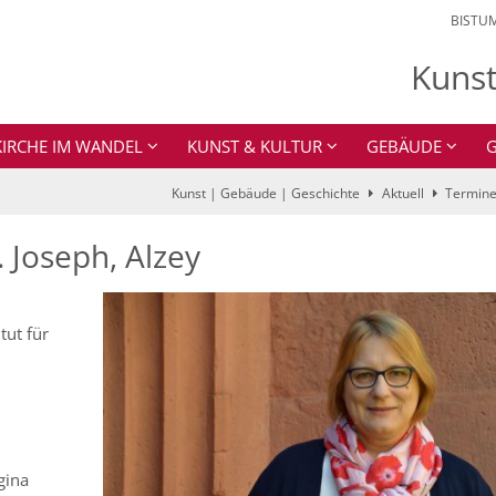
BISTU
Kunst
KIRCHE IM WANDEL
KUNST & KULTUR
GEBÄUDE
G
Kunst | Gebäude | Geschichte
Aktuell
Termin
. Joseph, Alzey
tut für
gina