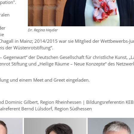
pation".
ralen
der
Dr. Regina Heyder
ie
 Chagall in Mainz; 2014/2015 war sie Mitglied der Wettbewerbs-Ju
is der Wüstenrotstiftung“.
 Gegenwart“ der Deutschen Gesellschaft für christliche Kunst, „
enrot Stiftung und „Heilige Räume – Neue Konzepte“ des Netzwer
ellung und einem Meet and Greet eingeladen.
d Dominic Gilbert, Region Rheinhessen | Bildungsreferentin KEB
nalreferent Bernd Lülsdorf, Region Südhessen