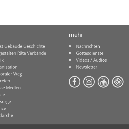
mehr
st Gebäude Geschichte
Nachrichten
gestalten Räte Verbände
Gottesdienste
ik
Videos / Audios
anisation
Newsletter
toraler Weg
reien
sse Medien
ule
lsorge
ice
tkirche