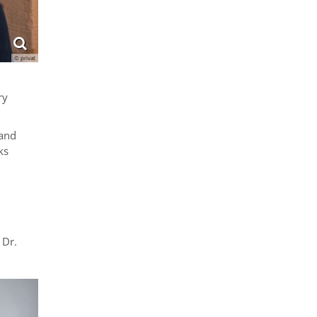
© privat
ry
Land
ks
 Dr.