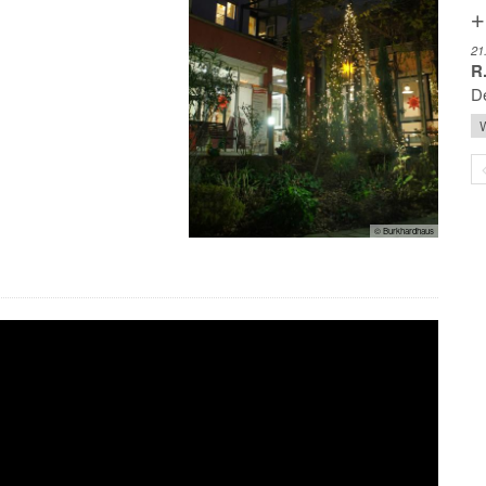
+
21
R.
De
W
© Burkhardhaus