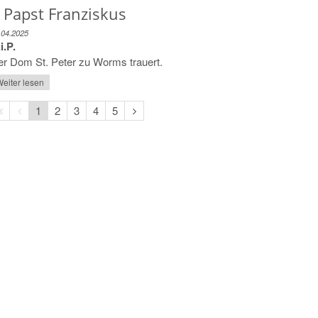
 Papst Franziskus
.04.2025
i.P.
r Dom St. Peter zu Worms trauert.
eiter lesen
Erste
Vorherige
Nächste
1
2
3
4
5
Seite
Seite
Seite