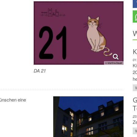
W
K
01
© Martina Bauer
Ki
DA 21
20
he
W
G
ünschen eine
T
23
Z
W