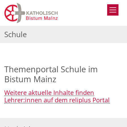
Zum Inhalt springen
Schule
Themenportal Schule im
Bistum Mainz
Weitere aktuelle Inhalte finden
Lehrer:innen auf dem reliplus Portal