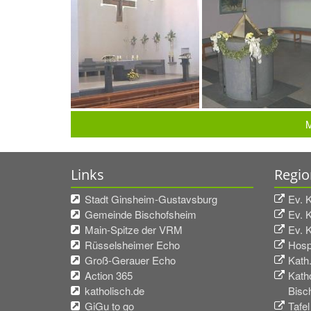
M
Links
Regio
Stadt Ginsheim-Gustavsburg
Ev. 
Gemeinde Bischofsheim
Ev. 
Main-Spitze der VRM
Ev. 
Rüsselsheimer Echo
Hosp
Groß-Gerauer Echo
Kath
Action 365
Kath
katholisch.de
Bisc
GiGu to go
Tafel