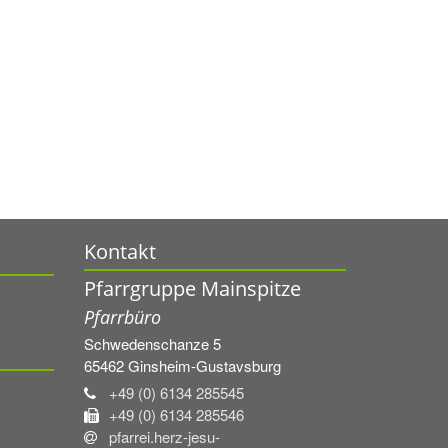
Kontakt
Pfarrgruppe Mainspitze
Pfarrbüro
Schwedenschanze 5
65462
Ginsheim-Gustavsburg
+49 (0) 6134 285545
+49 (0) 6134 285546
pfarrei.herz-jesu-