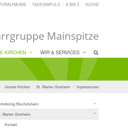
TORALRÄUME
TAGESIMPULS
A BIS Z
SUCHE
arrgruppe Mainspitze
E KIRCHEN
WIR & SERVICES
Unsere Kirchen
St. Marien Ginsheim
Impressionen
hristkönig Bischofsheim
t. Marien Ginsheim
Kontakt