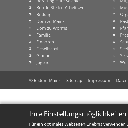
Beratung Hilfe Soziales
Mit
Berufe Stellen Arbeitswelt
Mus
Bildung
Org
Dom zu Mainz
Pas
Dom zu Worms
Pfar
Familie
Pre
Finanzen
Sch
Gesellschaft
See
Glaube
Serv
Jugend
Wel
© Bistum Mainz
Sitemap
Impressum
Daten
Ihre Einstellungsmöglichkeite
Für ein optimales Webseiten-Erlebnis verwenden w