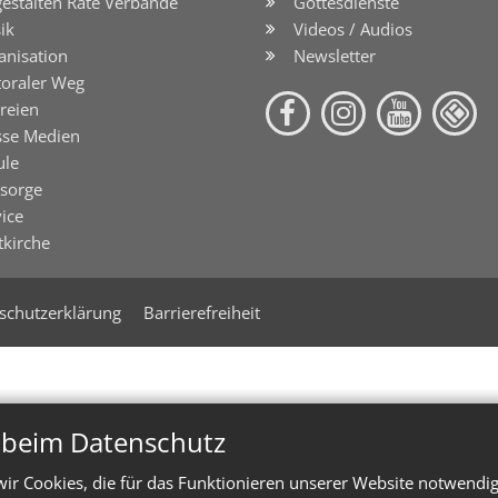
gestalten Räte Verbände
Gottesdienste
ik
Videos / Audios
anisation
Newsletter
toraler Weg
reien
sse Medien
ule
lsorge
ice
tkirche
schutzerklärung
Barrierefreiheit
n beim Datenschutz
ir Cookies, die für das Funktionieren unserer Website notwendi