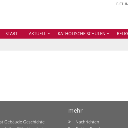
BISTU
START
AKTUELL
KATHOLISCHE SCHULEN
RELI
mehr
st Gebäude Geschichte
Nachrichten