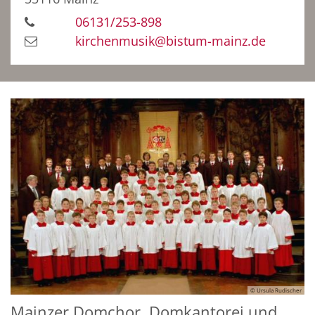
06131/253-898
kirchenmusik@bistum-mainz.de
© Ursula Rudischer
Mainzer Domchor, Domkantorei und