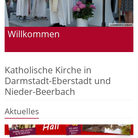
Süd
© Godehard Lehwark
Willkommen
Katholische Kirche in
Darmstadt-Eberstadt und
Nieder-Beerbach
Aktuelles