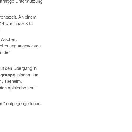
tkräftige Unterstützung
ventszeit. An einem
14 Uhr in der Kita
.
ei Wochen.
e Betreuung angewiesen
n der
auf den Übergang in
rgruppe
, planen und
m, Tierheim,
sich spielerisch auf
f" entgegengefiebert.