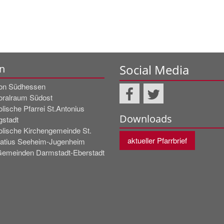
Social Media
n
on Südhessen
oralraum Südost
lische Pfarrei St.Antonius
Downloads
gstadt
olische Kirchengemeinde St.
aktueller Pfarrbrief
fatius Seeheim-Jugenheim
Gemeinden Darmstadt-Eberstadt