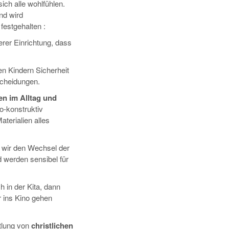
ich alle wohlfühlen.
nd wird
festgehalten :
erer Einrichtung, dass
en Kindern Sicherheit
scheidungen.
n im Alltag und
o-konstruktiv
terialien alles
 wir den Wechsel der
 werden sensibel für
 in der Kita, dann
r ins Kino gehen
tlung von
christlichen