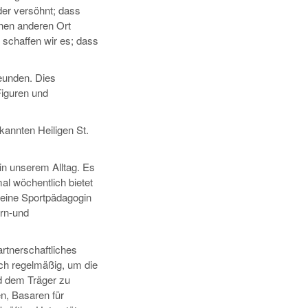
der versöhnt; dass
nen anderen Ort
schaffen wir es; dass
eunden. Dies
Figuren und
kannten Heiligen St.
in unserem Alltag. Es
mal wöchentlich bietet
eine Sportpädagogin
urn-und
artnerschaftliches
 sich regelmäßig, um die
nd dem Träger zu
n, Basaren für