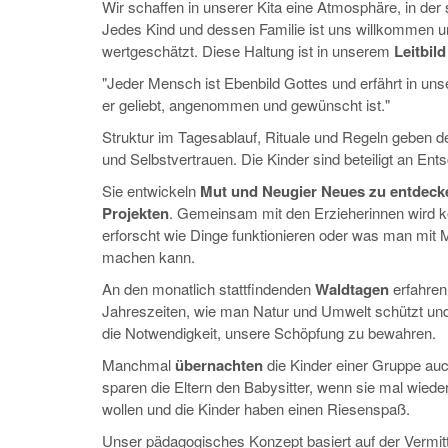
Wir schaffen in unserer Kita eine Atmosphäre, in der s
Jedes Kind und dessen Familie ist uns willkommen u
wertgeschätzt. Diese Haltung ist in unserem
Leitbild
"Jeder Mensch ist Ebenbild Gottes und erfährt in uns
er geliebt, angenommen und gewünscht ist."
Struktur im Tagesablauf, Rituale und Regeln geben d
und Selbstvertrauen. Die Kinder sind beteiligt an Ent
Sie entwickeln
Mut und Neugier Neues zu entdecke
Projekten
. Gemeinsam mit den Erzieherinnen wird k
erforscht wie Dinge funktionieren oder was man mit Ma
machen kann.
An den monatlich stattfindenden
Waldtagen
erfahren
Jahreszeiten, wie man Natur und Umwelt schützt und
die Notwendigkeit, unsere Schöpfung zu bewahren.
Manchmal
übernachten
die Kinder einer Gruppe auch
sparen die Eltern den Babysitter, wenn sie mal wiede
wollen und die Kinder haben einen Riesenspaß.
Unser pädagogisches Konzept basiert auf der Vermit