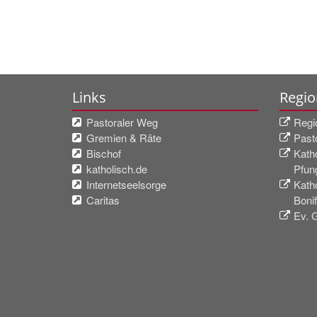
Links
Regio
Pastoraler Weg
Regi
Gremien & Räte
Past
Bischof
Katho
katholisch.de
Pfun
Internetseelsorge
Kath
Caritas
Boni
Ev. 