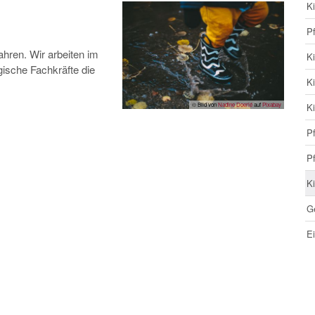
K
Pf
Jahren. Wir arbeiten im
K
ische Fachkräfte die
Ki
Ki
© Bild von
Nadine Doerlé
auf
Pixabay
Pf
Pf
Ki
G
Ei