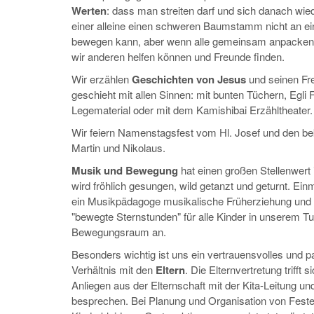
Werten
: dass man streiten darf und sich danach wie
einer alleine einen schweren Baumstamm nicht an ei
bewegen kann, aber wenn alle gemeinsam anpacken 
wir anderen helfen können und Freunde finden.
Wir erzählen
Geschichten von Jesus
und seinen Fr
geschieht mit allen Sinnen: mit bunten Tüchern, Egli 
Legematerial oder mit dem Kamishibai Erzähltheater.
Wir feiern Namenstagsfest vom Hl. Josef und den be
Martin und Nikolaus.
Musik und Bewegung
hat einen großen Stellenwert 
wird fröhlich gesungen, wild getanzt und geturnt. Ein
ein Musikpädagoge musikalische Früherziehung und 
"bewegte Sternstunden" für alle Kinder in unserem T
Bewegungsraum an.
Besonders wichtig ist uns ein vertrauensvolles und p
Verhältnis mit den
Eltern
. Die Elternvertretung trifft
Anliegen aus der Elternschaft mit der Kita-Leitung u
besprechen. Bei Planung und Organisation von Feste