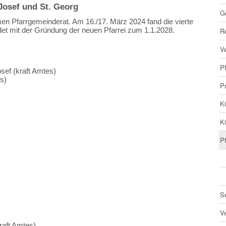
Josef und St. Georg
Go
en Pfarrgemeinderat.
Am 16./17. März 2024 fand die vierte
t mit der Gründung der neuen Pfarrei zum 1.1.2028.
R
Ve
Pf
sef (kraft Amtes)
s)
P
Ki
Ki
P
S
V
raft Amtes)