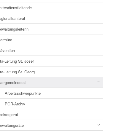
ttesdienstleitende
egionalkantorat
rwaltungsleiterin
arrbüro
rävention
ta-Leitung St. Josef
ta-Leitung St. Georg
farrgemeinderat
Arbeitsschwerpunkte
PGR-Archiv
eelsorgerat
erwaltungsräte