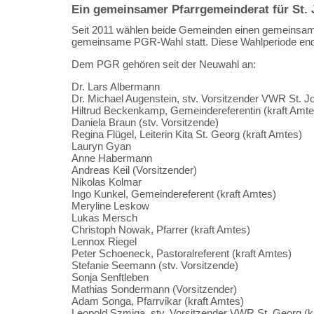
Ein gemeinsamer Pfarrgemeinderat für St. 
Seit 2011 wählen beide Gemeinden einen gemeinsam
gemeinsame PGR-Wahl statt. Diese Wahlperiode ende
Dem PGR gehören seit der Neuwahl an:
Dr. Lars Albermann
Dr. Michael Augenstein, stv. Vorsitzender VWR St. Jo
Hiltrud Beckenkamp, Gemeindereferentin (kraft Amte
Daniela Braun (stv. Vorsitzende)
Regina Flügel, Leiterin Kita St. Georg (kraft Amtes)
Lauryn Gyan
Anne Habermann
Andreas Keil (Vorsitzender)
Nikolas Kolmar
Ingo Kunkel, Gemeindereferent (kraft Amtes)
Meryline Leskow
Lukas Mersch
Christoph Nowak, Pfarrer (kraft Amtes)
Lennox Riegel
Peter Schoeneck, Pastoralreferent (kraft Amtes)
Stefanie Seemann (stv. Vorsitzende)
Sonja Senftleben
Mathias Sondermann (Vorsitzender)
Adam Songa, Pfarrvikar (kraft Amtes)
Leopold Szmiga, stv. Vorsitzender VWR St. Georg (k