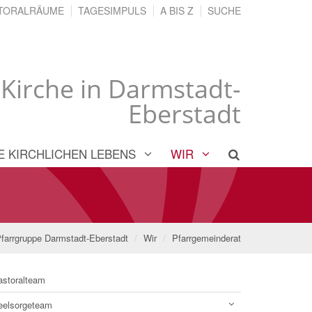
TORALRÄUME
TAGESIMPULS
A BIS Z
SUCHE
 Kirche in Darmstadt-
Eberstadt
E KIRCHLICHEN LEBENS
WIR
farrgruppe Darmstadt-Eberstadt
Wir
Pfarrgemeinderat
astoralteam
eelsorgeteam