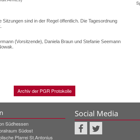
S
e Sitzungen sind in der Regel öffentlich. Die Tagesordnung
.
ermann (Vorsitzende), Daniela Braun und Stefanie Seemann
 Nowak.
Archiv der PGR Protokolle
Social Media
n
on Südhessen
oralraum Südost
lische Pfarrei St.Antonius