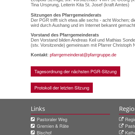
Tina Ursprung, Leiterin Kita St. Josef (kraft Amtes)
Sitzungen des Pfarrgemeinderats
Der PGR trifft sich etwa alle sechs - acht Wochen; di
wird durch Aushang und im Internet bekannt gemacht
Vorstand des Pfarrgemeinderats
Den Vorstand bilden Andreas Keil und Mathias Sond
(stv. Vorsitzende) gemeinsam mit Pfarrer Christoph
Kontakt
:
pfarrgemeinderat@pfarrgruppe.de
Tagesordnung der nächsten PGR-Sitzung
Protokoll der letzten Sitzung
Links
Regio
Pastoraler Weg
Regi
Gremien & Räte
Past
Bischof
Katho