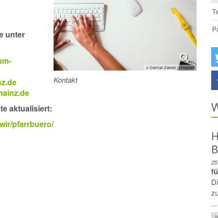
T
P
e unter
um-
© Damian Zaleski | Unsplash
Kontakt
nz.de
mainz.de
W
 aktualisiert:
wir/pfarrbuero/
H
B
25
f
D
zu
...
W