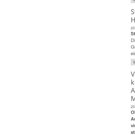
S
H
23
S
Di
Gr
ei
W
V
k
A
M
23
O
A
v
s