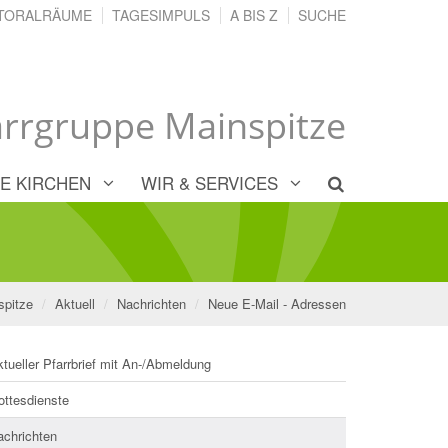
TORALRÄUME
TAGESIMPULS
A BIS Z
SUCHE
arrgruppe Mainspitze
E KIRCHEN
WIR & SERVICES
spitze
Aktuell
Nachrichten
Neue E-Mail - Adressen
tueller Pfarrbrief mit An-/Abmeldung
ottesdienste
achrichten