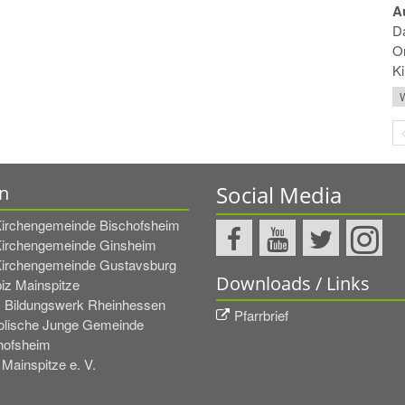
A
Da
Or
Ki
W
Social Media
n
Kirchengemeinde Bischofsheim
Kirchengemeinde Ginsheim
Kirchengemeinde Gustavsburg
Downloads / Links
iz Mainspitze
. Bildungswerk Rheinhessen
Pfarrbrief
olische Junge Gemeinde
hofsheim
 Mainspitze e. V.