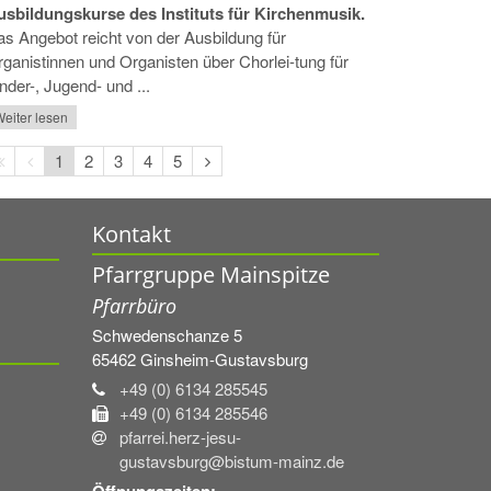
usbildungskurse des Instituts für Kirchenmusik.
s Angebot reicht von der Ausbildung für
ganistinnen und Organisten über Chorlei-tung für
nder-, Jugend- und ...
eiter lesen
Erste
Vorherige
Nächste
1
2
3
4
5
Seite
Seite
Seite
Kontakt
Pfarrgruppe Mainspitze
Pfarrbüro
Schwedenschanze 5
65462
Ginsheim-Gustavsburg
+49 (0) 6134 285545
+49 (0) 6134 285546
pfarrei.herz-jesu-
gustavsburg@bistum-mainz.de