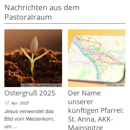
Nachrichten aus dem
Pastoralraum
© Tobias Kleinort, generated with Canva
© Edith Sans-Jacob
Ostergruß 2025
Der Name
unserer
17. Apr. 2025
künftigen Pfarrei:
Jesus verwendet das
St. Anna, AKK-
Bild vom Weizenkorn,
um ...
Mainspitze