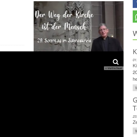
W
K
01
Ki
© Martina Bauer
20
29. Sonntag im Jahreskreis
he
W
G
T
23
Z
W