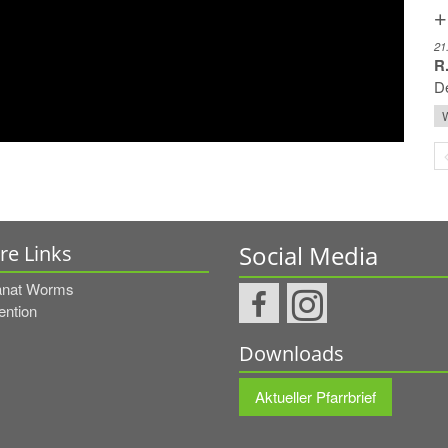
+
21
R.
De
W
Social Media
re Links
nat Worms
ention
Downloads
Aktueller Pfarrbrief