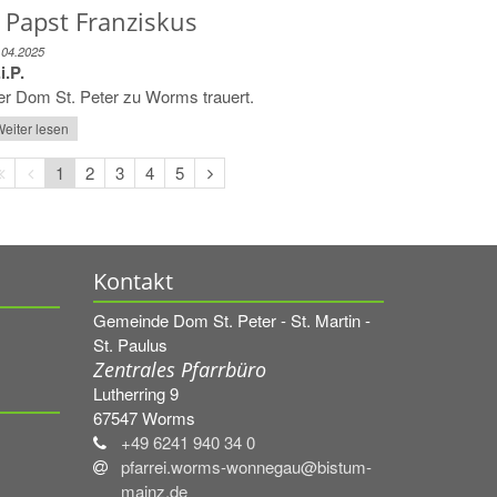
 Papst Franziskus
.04.2025
i.P.
r Dom St. Peter zu Worms trauert.
eiter lesen
Erste
Vorherige
Nächste
1
2
3
4
5
Seite
Seite
Seite
Kontakt
Gemeinde Dom St. Peter - St. Martin -
St. Paulus
Zentrales Pfarrbüro
Lutherring 9
67547
Worms
+49 6241 940 34 0
pfarrei.worms-wonnegau@bistum-
mainz.de