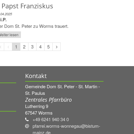
 Papst Franziskus
.04.2025
i.P.
r Dom St. Peter zu Worms trauert.
eiter lesen
Erste
Vorherige
Nächste
1
2
3
4
5
Seite
Seite
Seite
Kontakt
Gemeinde Dom St. Peter - St. Martin -
St. Paulus
Zentrales Pfarrbüro
Lutherring 9
67547
Worms
+49 6241 940 34 0
pfarrei.worms-wonnegau@bistum-
mainz.de