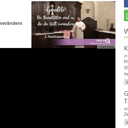
t verändern
W
K
© Martina Bauer
3. Advent
01
Ki
20
he
W
G
T
23
Z
W