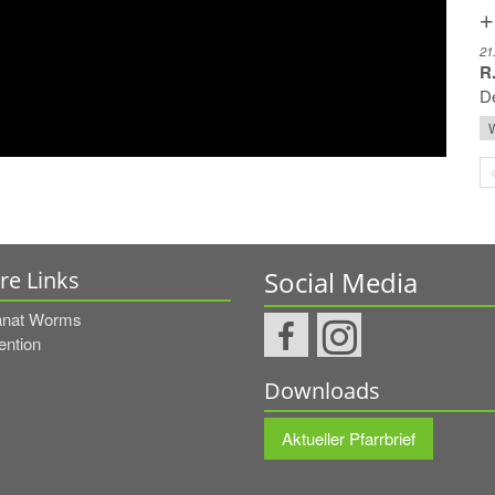
+
21
R.
De
W
Social Media
re Links
nat Worms
ention
Downloads
Aktueller Pfarrbrief