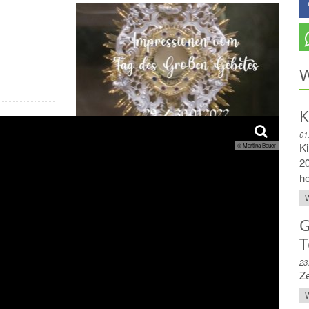
W
K
01
Ki
© Martina Bauer
Impressionen Tag des Großen Gebetes
20
he
W
G
T
23
Z
W