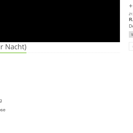
+
21
R.
De
W
 Nacht)
g
öse