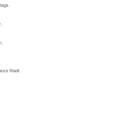
ltags.
,
n,
anze Stadt