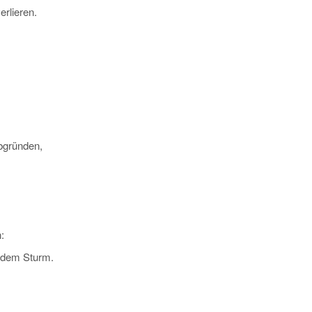
erlieren.
bgründen,
:
r dem Sturm.