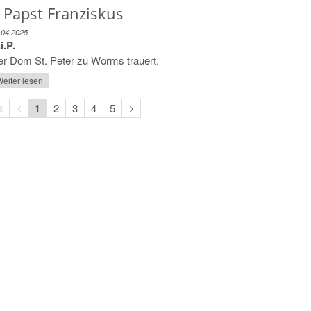
 Papst Franziskus
.04.2025
i.P.
r Dom St. Peter zu Worms trauert.
eiter lesen
Erste
Vorherige
Nächste
1
2
3
4
5
Seite
Seite
Seite