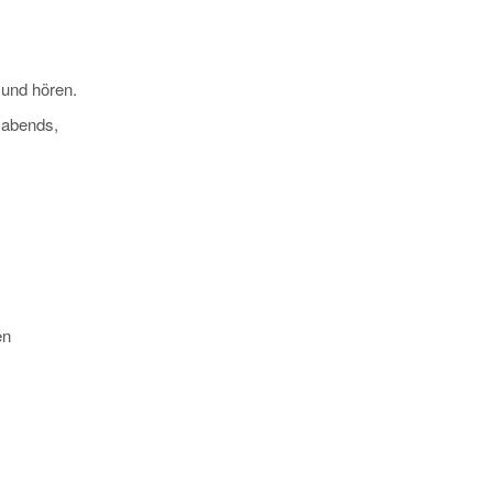
 und hören.
s abends,
en