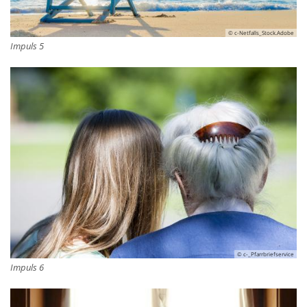
© c-Netfalls_Stock.Adobe
Impuls 5
© c-_Pfarrbriefservice
Impuls 6