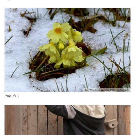
© c-Wunibald-Woerle_Pfarrbriefservice
Impuls 3