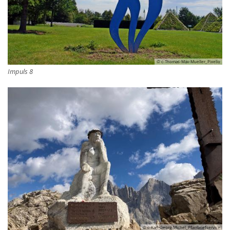
© c-Thomas-Max-Mueller_Pixelio
Impuls 8
© c-Karl-Georg-Michel_Pfarrbriefservice