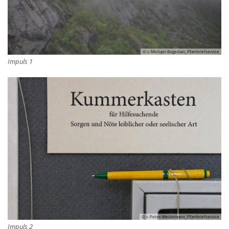
© c-Michael-Bogedain_Pfarrbriefservice
Impuls 1
© c-Peter-Weidemann_Pfarrbriefservice
Impuls 2