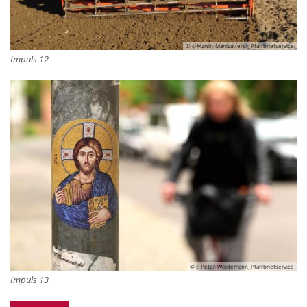
© c-Martin-Manigatterer_Pfarrbriefservice
Impuls 12
© c-Peter-Weidemann_Pfarrbriefservice
Impuls 13