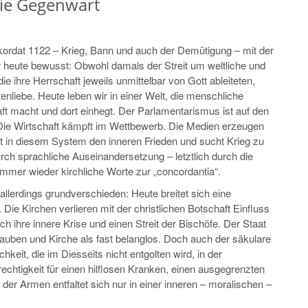
die Gegenwart
ordat 1122 – Krieg, Bann und auch der Demütigung – mit der
ür heute bewusst: Obwohl damals der Streit um weltliche und
e ihre Herrschaft jeweils unmittelbar von Gott ableiteten,
tenliebe. Heute leben wir in einer Welt, die menschliche
ft macht und dort einhegt. Der Parlamentarismus ist auf den
Die Wirtschaft kämpft im Wettbewerb. Die Medien erzeugen
t in diesem System den inneren Frieden und sucht Krieg zu
durch sprachliche Auseinandersetzung – letztlich durch die
mmer wieder kirchliche Worte zur „concordantia“.
llerdings grundverschieden: Heute breitet sich eine
Die Kirchen verlieren mit der christlichen Botschaft Einfluss
ch ihre innere Krise und einen Streit der Bischöfe. Der Staat
auben und Kirche als fast belanglos. Doch auch der säkulare
hkeit, die im Diesseits nicht entgolten wird, in der
echtigkeit für einen hilflosen Kranken, einen ausgegrenzten
der Armen entfaltet sich nur in einer inneren – moralischen –