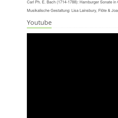
Carl Ph. E. Bach (1714-1788): Hamburger Sonate in 
Musikalische Gestaltung: Lisa Lainsbury, Flöte & Jo
Youtube