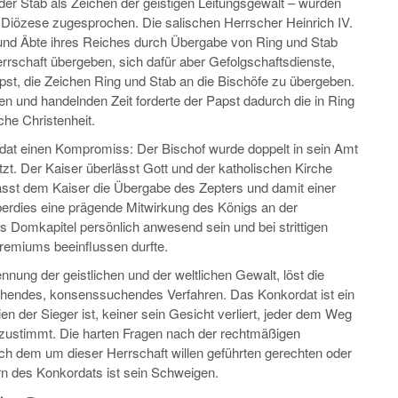
der Stab als Zeichen der geistigen Leitungsgewalt – wurden
 Diözese zugesprochen. Die salischen Herrscher Heinrich IV.
 und Äbte ihres Reiches durch Übergabe von Ring und Stab
rrschaft übergeben, sich dafür aber Gefolgschaftsdienste,
st, die Zeichen Ring und Stab an die Bischöfe zu übergeben.
 und handelnden Zeit forderte der Papst dadurch die in Ring
che Christenheit.
dat einen Kompromiss: Der Bischof wurde doppelt in sein Amt
tzt. Der Kaiser überlässt Gott und der katholischen Kirche
rlässt dem Kaiser die Übergabe des Zepters und damit einer
überdies eine prägende Mitwirkung des Königs an der
s Domkapitel persönlich anwesend sein und bei strittigen
miums beeinflussen durfte.
ung der geistlichen und der weltlichen Gewalt, löst die
ichendes, konsenssuchendes Verfahren. Das Konkordat ist ein
en der Sieger ist, keiner sein Gesicht verliert, jeder dem Weg
zustimmt. Die harten Fragen nach der rechtmäßigen
ach dem um dieser Herrschaft willen geführten gerechten oder
rn des Konkordats ist sein Schweigen.