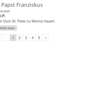
 Papst Franziskus
.04.2025
i.P.
r Dom St. Peter zu Worms trauert.
eiter lesen
Erste
Vorherige
Nächste
1
2
3
4
5
Seite
Seite
Seite