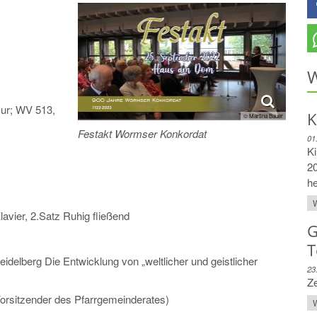
W
Dur; WV 513,
K
© Martina Bauer
Festakt Wormser Konkordat
01
Ki
20
he
W
avier, 2.Satz Ruhig fließend
G
T
eidelberg Die Entwicklung von „weltlicher und geistlicher
23
Z
rsitzender des Pfarrgemeinderates)
W