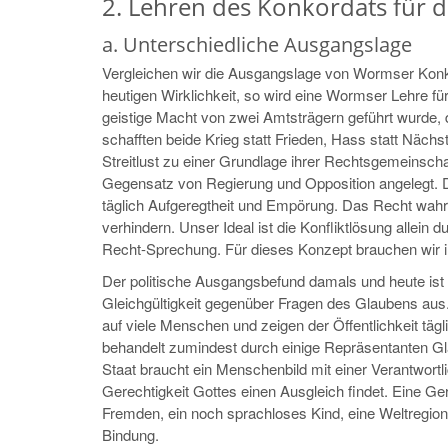
2. Lehren des Konkordats für 
a. Unterschiedliche Ausgangslage
Vergleichen wir die Ausgangslage von Wormser Konk
heutigen Wirklichkeit, so wird eine Wormser Lehre f
geistige Macht von zwei Amtsträgern geführt wurde, di
schafften beide Krieg statt Frieden, Hass statt Nächs
Streitlust zu einer Grundlage ihrer Rechtsgemeinscha
Gegensatz von Regierung und Opposition angelegt. 
täglich Aufgeregtheit und Empörung. Das Recht wahr
verhindern. Unser Ideal ist die Konfliktlösung allein 
Recht-Sprechung. Für dieses Konzept brauchen wir i
Der politische Ausgangsbefund damals und heute ist a
Gleichgültigkeit gegenüber Fragen des Glaubens aus. 
auf viele Menschen und zeigen der Öffentlichkeit tägli
behandelt zumindest durch einige Repräsentanten Gl
Staat braucht ein Menschenbild mit einer Verantwortlic
Gerechtigkeit Gottes einen Ausgleich findet. Eine Ger
Fremden, ein noch sprachloses Kind, eine Weltregion 
Bindung.