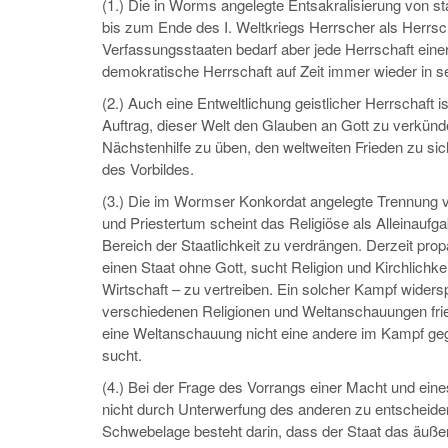
(1.) Die in Worms angelegte Entsakralisierung von st
bis zum Ende des I. Weltkriegs Herrscher als Herrs
Verfassungsstaaten bedarf aber jede Herrschaft einer
demokratische Herrschaft auf Zeit immer wieder in s
(2.) Auch eine Entweltlichung geistlicher Herrschaft
Auftrag, dieser Welt den Glauben an Gott zu verkünde
Nächstenhilfe zu üben, den weltweiten Frieden zu si
des Vorbildes.
(3.) Die im Wormser Konkordat angelegte Trennung vo
und Priestertum scheint das Religiöse als Alleinau
Bereich der Staatlichkeit zu verdrängen. Derzeit pr
einen Staat ohne Gott, sucht Religion und Kirchlichk
Wirtschaft – zu vertreiben. Ein solcher Kampf widers
verschiedenen Religionen und Weltanschauungen fried
eine Weltanschauung nicht eine andere im Kampf g
sucht.
(4.) Bei der Frage des Vorrangs einer Macht und ein
nicht durch Unterwerfung des anderen zu entscheide
Schwebelage besteht darin, dass der Staat das äußer