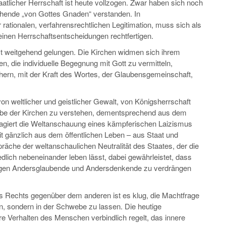
aatlicher Herrschaft ist heute vollzogen. Zwar haben sich noch
chende „von Gottes Gnaden“ verstanden. In
 rationalen, verfahrensrechtlichen Legitimation, muss sich als
einen Herrschaftsentscheidungen rechtfertigen.
 ist weitgehend gelungen. Die Kirchen widmen sich ihrem
n, die individuelle Begegnung mit Gott zu vermitteln,
chern, mit der Kraft des Wortes, der Glaubensgemeinschaft,
n weltlicher und geistlicher Gewalt, von Königsherrschaft
fgabe der Kirchen zu verstehen, dementsprechend aus dem
opagiert die Weltanschauung eines kämpferischen Laizismus
eit gänzlich aus dem öffentlichen Leben – aus Staat und
präche der weltanschaulichen Neutralität des Staates, der die
lich nebeneinander leben lässt, dabei gewährleistet, dass
egen Andersglaubende und Andersdenkende zu verdrängen
es Rechts gegenüber dem anderen ist es klug, die Machtfrage
n, sondern in der Schwebe zu lassen. Die heutige
e Verhalten des Menschen verbindlich regelt, das innere