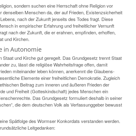
ligion, sondern suchen eine Herrschaft ohne Religion vor
ür denselben Menschen da, der auf Frieden, Existenzsicherheit
 Lebens, nach der Zukunft jenseits des Todes fragt. Diese
Mensch in empirischer Erfahrung und freiheitlicher Vernunft
agt nach der Zukunft, die er erahnen, empfinden, erhoffen,
at und Kirchen.
he in Autonomie
 Staat und Kirche gut geregelt. Das Grundgesetz trennt Staat
nder zu, lässt die religiöse Wahrheitsfrage offen, damit
Frieden miteinander leben können, anerkennt die Glaubens-
esentliche Elemente einer freiheitlichen Demokratie. Zugleich
ll-ethischen Beitrag zum inneren und äußeren Frieden der
rde und Freiheit (Gotteskindschaft) jedes Menschen ein
enschenrechte. Das Grundgesetz formuliert deshalb in seiner
schen“, die dem deutschen Volk als Verfassunggeber bewusst
eine Spätfolge des Wormser Konkordats verstanden werden.
 grundsätzliche Leitgedanken: