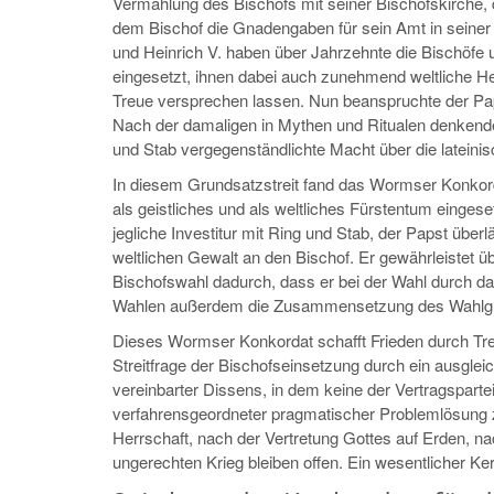
Vermählung des Bischofs mit seiner Bischofskirche, 
dem Bischof die Gnadengaben für sein Amt in seiner
und Heinrich V. haben über Jahrzehnte die Bischöfe
eingesetzt, ihnen dabei auch zunehmend weltliche He
Treue versprechen lassen. Nun beanspruchte der Pap
Nach der damaligen in Mythen und Ritualen denkenden
und Stab vergegenständlichte Macht über die lateinis
In diesem Grundsatzstreit fand das Wormser Konkor
als geistliches und als weltliches Fürstentum eingese
jegliche Investitur mit Ring und Stab, der Papst übe
weltlichen Gewalt an den Bischof. Er gewährleistet 
Bischofswahl dadurch, dass er bei der Wahl durch da
Wahlen außerdem die Zusammensetzung des Wahlgre
Dieses Wormser Konkordat schafft Frieden durch Trenn
Streitfrage der Bischofseinsetzung durch ein ausgle
vereinbarter Dissens, in dem keine der Vertragspartei
verfahrensgeordneter pragmatischer Problemlösung 
Herrschaft, nach der Vertretung Gottes auf Erden, n
ungerechten Krieg bleiben offen. Ein wesentlicher Ke