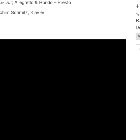
G-Dur; Allegretto & Rondo – Presto
+
achim Schmitz, Klavier
21
R.
De
W