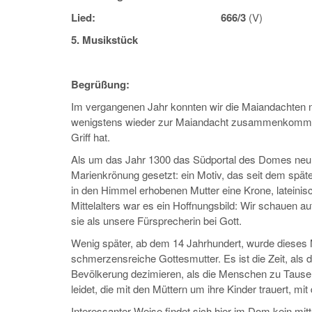
Lied: 666/3
(V)
5. Musikstück
Begrüßung:
Im vergangenen Jahr konnten wir die Maiandachten nur
wenigstens wieder zur Maiandacht zusammenkommen
Griff hat.
Als um das Jahr 1300 das Südportal des Domes neu ge
Marienkrönung gesetzt: ein Motiv, das seit dem späten
in den Himmel erhobenen Mutter eine Krone, lateinis
Mittelalters war es ein Hoffnungsbild: Wir schauen 
sie als unsere Fürsprecherin bei Gott.
Wenig später, ab dem 14 Jahrhundert, wurde dieses Mo
schmerzensreiche Gottesmutter. Es ist die Zeit, als
Bevölkerung dezimieren, als die Menschen zu Tausend
leidet, die mit den Müttern um ihre Kinder trauert, mi
Interessanter Weise findet sich hier im Dom kein mitt