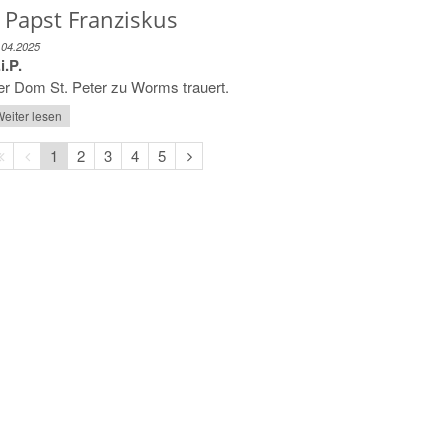
 Papst Franziskus
.04.2025
i.P.
r Dom St. Peter zu Worms trauert.
eiter lesen
Erste
Vorherige
Nächste
1
2
3
4
5
Seite
Seite
Seite