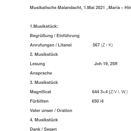
Musikalische Maiandacht, 1.Mai 2021
„Maria – H
1.Musikstück:
Begrüßung / Einführung
Anrufungen / Litanei 567
(Z / K)
2. Musikstück
Lesung Joh 19, 25ff
Ansprache
3. Musikstück
Magnificat 644 3+4 (
Z/V i. W.)
Fürbitten 650 /4
Vater unser / Oration
4. Musikstück
Dank / Segen