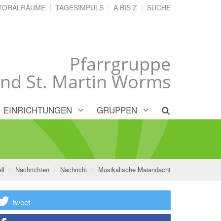
TORALRÄUME
TAGESIMPULS
A BIS Z
SUCHE
Pfarrgruppe
und St. Martin Worms
EINRICHTUNGEN
GRUPPEN
ll
Nachrichten
Nachricht
Musikalische Maiandacht
tweet