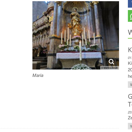
W
K
01
Ki
© Martina Bauer
20
Maria
he
W
G
T
23
Z
W