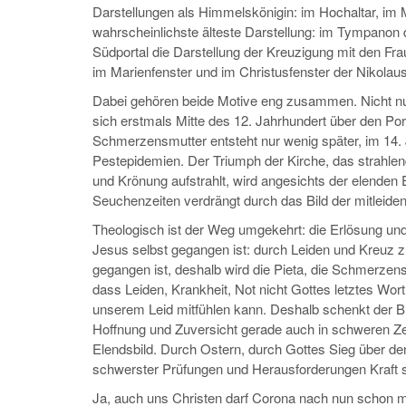
Darstellungen als Himmelskönigin: im Hochaltar, im Ma
wahrscheinlichste älteste Darstellung: im Tympanon d
Südportal die Darstellung der Kreuzigung mit den Fr
im Marienfenster und im Christusfenster der Nikolau
Dabei gehören beide Motive eng zusammen. Nicht nur
sich erstmals Mitte des 12. Jahrhundert über den Por
Schmerzensmutter entsteht nur wenig später, im 14.
Pestepidemien. Der Triumph der Kirche, das strahlen
und Krönung aufstrahlt, wird angesichts der elenden 
Seuchenzeiten verdrängt durch das Bild der mitleide
Theologisch ist der Weg umgekehrt: die Erlösung un
Jesus selbst gegangen ist: durch Leiden und Kreuz 
gegangen ist, deshalb wird die Pieta, die Schmerze
dass Leiden, Krankheit, Not nicht Gottes letztes Wort 
unserem Leid mitfühlen kann. Deshalb schenkt der B
Hoffnung und Zuversicht gerade auch in schweren Zei
Elendsbild. Durch Ostern, durch Gottes Sieg über de
schwerster Prüfungen und Herausforderungen Kraft sc
Ja, auch uns Christen darf Corona nach nun schon m