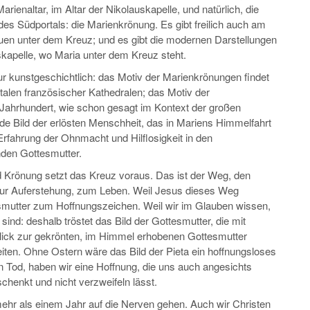
rienaltar, im Altar der Nikolauskapelle, und natürlich, die
es Südportals: die Marienkrönung. Es gibt freilich auch am
auen unter dem Kreuz; und es gibt die modernen Darstellungen
skapelle, wo Maria unter dem Kreuz steht.
 kunstgeschichtlich: das Motiv der Marienkrönungen findet
talen französischer Kathedralen; das Motiv der
 Jahrhundert, wie schon gesagt im Kontext der großen
de Bild der erlösten Menschheit, das in Mariens Himmelfahrt
Erfahrung der Ohnmacht und Hilflosigkeit in den
nden Gottesmutter.
d Krönung setzt das Kreuz voraus. Das ist der Weg, den
zur Auferstehung, zum Leben. Weil Jesus dieses Weg
nsmutter zum Hoffnungszeichen. Weil wir im Glauben wissen,
sind: deshalb tröstet das Bild der Gottesmutter, die mit
lick zur gekrönten, im Himmel erhobenen Gottesmutter
ten. Ohne Ostern wäre das Bild der Pieta ein hoffnungsloses
n Tod, haben wir eine Hoffnung, die uns auch angesichts
henkt und nicht verzweifeln lässt.
ehr als einem Jahr auf die Nerven gehen. Auch wir Christen