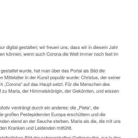
 digital gestalten; wir freuen uns, dass wir in diesem Jahr
 können, wenn auch Corona die Welt immer noch fest im
staltet wurde, hat man über das Portal als Bild die
 Mittelalter in der Kunst populär wurde: Christus, der seiner
ch „Corona“ auf das Haupt setzt. Für die Menschen des
auf zu Maria, der Himmelskönigin, der Gekörnten, und wissen
tiv verdrängt durch ein anderes: die „Pieta“, die
 die großen Pestepidemien Europa erschüttern und die
en elend an der Seuche sterben. Maria als die, die mit uns
t den Kranken und Leidenden mitfühlt.
elalterliches Bild der schmerzhaften Gottesmutter, nur in den