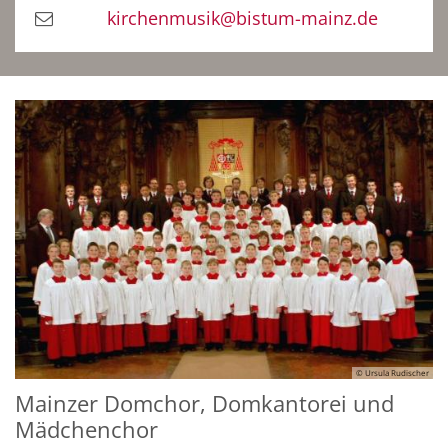
kirchenmusik@bistum-mainz.de
© Ursula Rudischer
Mainzer Domchor, Domkantorei und
Mädchenchor