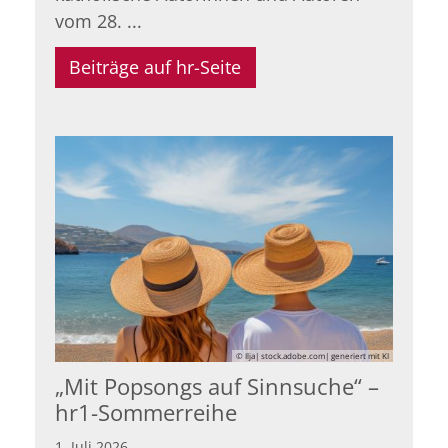
vom 28. ...
Beiträge auf hr-Seite
© Ilja| stock.adobe.com| generiert mit KI
„Mit Popsongs auf Sinnsuche“ –
hr1-Sommerreihe
1. Juli 2026