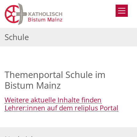
Zum Inhalt springen
Schule
Themenportal Schule im
Bistum Mainz
Weitere aktuelle Inhalte finden
Lehrer:innen auf dem reliplus Portal