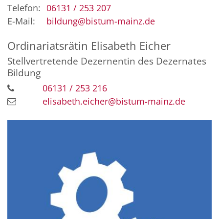
Telefon:
06131 / 253 207
E-Mail:
bildung@bistum-mainz.de
Ordinariatsrätin
Elisabeth
Eicher
Stellvertretende Dezernentin des Dezernates
Bildung
06131 / 253 216
elisabeth.eicher@bistum-mainz.de