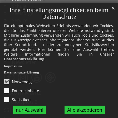
Schule
✕
Ihre Einstellungsmöglichkeiten beim
Seelsorge
Datenschutz
Service
Für ein optimales Webseiten-Erlebnis verwenden wir Cookies,
Weltkirche
die für das Funktionieren unserer Website notwendig sind.
Mit Ihrer Zustimmung verwenden wir auch Tools und Cookies,
die zur Anzeige externer Inhalte (Videos über Youtube, Audios
Nachrichten
über Soundcloud, ...) oder zu anonymen Statistikzwecken
Gottesdienste
genutzt werden. Hier können Sie eine Auswahl treffen.
Weitere Informationen finden Sie in unserer
Videos / Audios
Datenschutzerklärung
.
Newsletter
Impressum
Datenschutzerklärung
Notwendig
Externe Inhalte
Bistum Mainz
Statistiken
Bischofsplatz 2
nur Auswahl
Alle akzeptieren
55116
Mainz