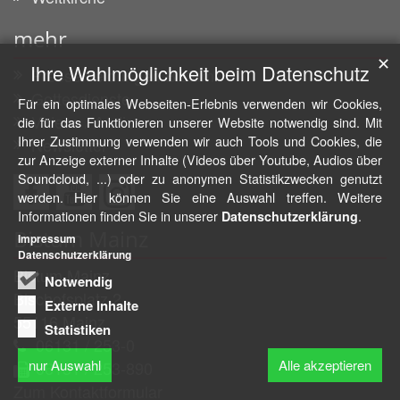
mehr
✕
Ihre Wahlmöglichkeit beim Datenschutz
Pressemeldungen Bistum
Gottesdienste
Für ein optimales Webseiten-Erlebnis verwenden wir Cookies,
Videos / Audios
die für das Funktionieren unserer Website notwendig sind. Mit
Ihrer Zustimmung verwenden wir auch Tools und Cookies, die
Newsletter
zur Anzeige externer Inhalte (Videos über Youtube, Audios über
Soundcloud, ...) oder zu anonymen Statistikzwecken genutzt
werden. Hier können Sie eine Auswahl treffen. Weitere
Informationen finden Sie in unserer
.
Datenschutzerklärung
Bistum Mainz
Impressum
Datenschutzerklärung
Bistum Mainz
Notwendig
Bischofsplatz 2
Externe Inhalte
55116
Mainz
Statistiken
06131 / 253-0
nur Auswahl
Alle akzeptieren
06131 / 253-890
Zum Kontaktformular