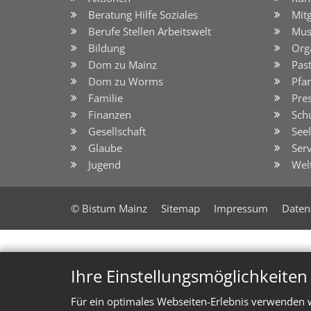
Beratung Hilfe Soziales
Mit
Berufe Stellen Arbeitswelt
Mus
Bildung
Org
Dom zu Mainz
Pas
Dom zu Worms
Pfar
Familie
Pre
Finanzen
Sch
Gesellschaft
See
Glaube
Serv
Jugend
Wel
© Bistum Mainz
Sitemap
Impressum
Daten
Ihre Einstellungsmöglichkeite
Für ein optimales Webseiten-Erlebnis verwenden w