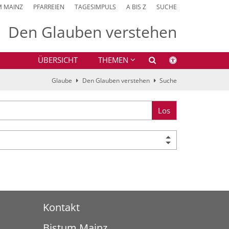
M MAINZ
PFARREIEN
TAGESIMPULS
A BIS Z
SUCHE
Den Glauben verstehen
ÜBERSICHT
THEMEN
Glaube
Den Glauben verstehen
Suche
Los
Kontakt
Bistum Mainz