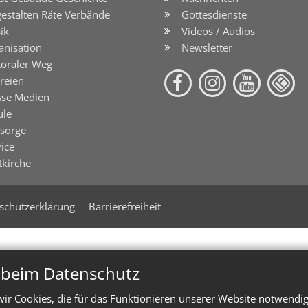
gestalten Räte Verbände
Gottesdienste
ik
Videos / Audios
anisation
Newsletter
toraler Weg
reien
sse Medien
ule
lsorge
ice
tkirche
schutzerklärung
Barrierefreiheit
n beim Datenschutz
ir Cookies, die für das Funktionieren unserer Website notwendi