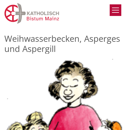
Zum Inhalt springen
Weihwasserbecken, Asperges
und Aspergill