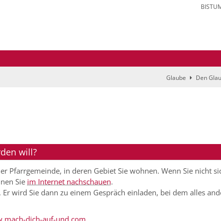
BISTU
Glaube
Den Glau
]
den will?
er Pfarrgemeinde, in deren Gebiet Sie wohnen. Wenn Sie nicht si
nnen Sie
im Internet nachschauen
.
 Er wird Sie dann zu einem Gespräch einladen, bei dem alles and
.mach-dich-auf-und.com
.