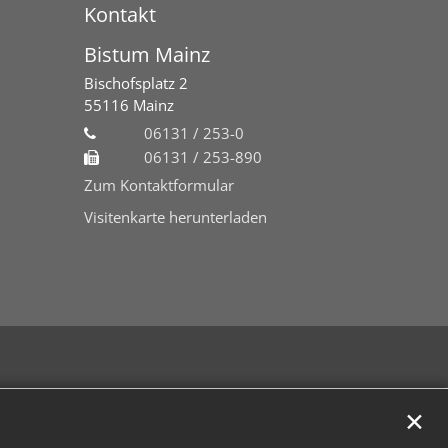
Kontakt
Bistum Mainz
Bischofsplatz 2
55116
Mainz
06131 / 253-0
06131 / 253-890
Zum Kontaktformular
Visitenkarte herunterladen
✕