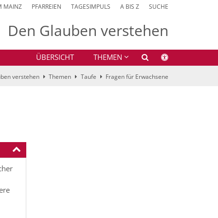
M MAINZ
PFARREIEN
TAGESIMPULS
A BIS Z
SUCHE
Den Glauben verstehen
ÜBERSICHT
THEMEN
ben verstehen
Themen
Taufe
Fragen für Erwachsene
cher
ere