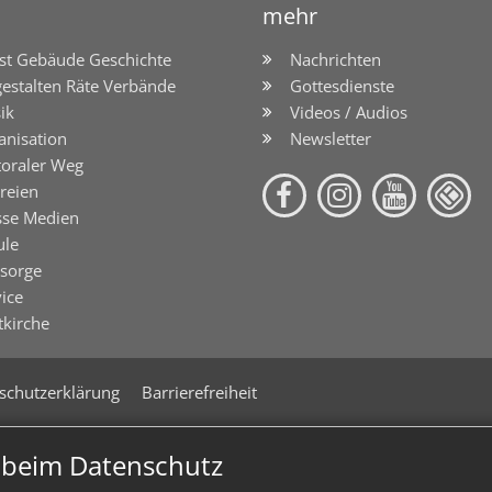
mehr
st Gebäude Geschichte
Nachrichten
gestalten Räte Verbände
Gottesdienste
ik
Videos / Audios
anisation
Newsletter
toraler Weg
reien
sse Medien
ule
lsorge
ice
tkirche
schutzerklärung
Barrierefreiheit
n beim Datenschutz